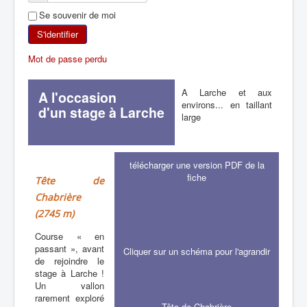
Se souvenir de moi
SKI DE RANDONNÉE
S'identifier
RANDONNÉE PÉDESTRE
Mot de passe perdu
RANDONNÉE SPORTIVE
A Larche et aux
A l'occasion
environs... en taillant
d'un stage à Larche
large
télécharger une version PDF de la
fiche
Tête de
Chabrière
(2745 m)
Course « en
passant », avant
Cliquer sur un schéma pour l'agrandir
de rejoindre le
stage à Larche !
Un vallon
rarement exploré
Tête de Chabrière