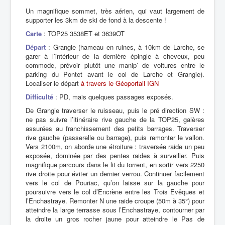
Un magnifique sommet, très aérien, qui vaut largement de
supporter les 3km de ski de fond à la descente !
Carte
: TOP25 3538ET et 3639OT
Départ
: Grangie (hameau en ruines, à 10km de Larche, se
garer à l’intérieur de la dernière épingle à cheveux, peu
commode, prévoir plutôt une manip’ de voitures entre le
parking du Pontet avant le col de Larche et Grangie).
Localiser le départ
à travers le Géoportail IGN
Difficulté
: PD, mais quelques passages exposés.
De Grangie traverser le ruisseau, puis le pré direction SW :
ne pas suivre l’itinéraire rive gauche de la TOP25, galères
assurées au franchissement des petits barrages. Traverser
rive gauche (passerelle ou barrage), puis remonter le vallon.
Vers 2100m, on aborde une étroiture : traversée raide un peu
exposée, dominée par des pentes raides à surveiller. Puis
magnifique parcours dans le lit du torrent, en sortir vers 2250
rive droite pour éviter un dernier verrou. Continuer facilement
vers le col de Pouriac, qu’on laisse sur la gauche pour
poursuivre vers le col d’Encrène entre les Trois Evêques et
l’Enchastraye. Remonter N une raide croupe (50m à 35°) pour
atteindre la large terrasse sous l’Enchastraye, contourner par
la droite un gros rocher jaune pour atteindre le Pas de