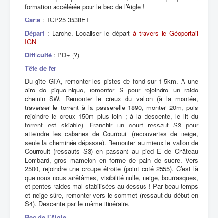
formation accélérée pour le bec de l’Aigle !
Carte
: TOP25 3538ET
Départ
: Larche. Localiser le départ
à travers le Géoportail
IGN
Difficulté
: PD+ (?)
Tête de fer
Du gîte GTA, remonter les pistes de fond sur 1,5km. A une
aire de pique-nique, remonter S pour rejoindre un raide
chemin SW. Remonter le creux du vallon (à la montée,
traverser le torrent à la passerelle 1890, monter 20m, puis
rejoindre le creux 150m plus loin ; à la descente, le lit du
torrent est skiable). Franchir un court ressaut S3 pour
atteindre les cabanes de Courrouit (recouvertes de neige,
seule la cheminée dépasse). Remonter au mieux le vallon de
Courrouit (ressauts S3) en passant au pied E de Château
Lombard, gros mamelon en forme de pain de sucre. Vers
2500, rejoindre une croupe étroite (point coté 2555). C’est là
que nous nous arrêtâmes, visibilité nulle, neige, bourrasques,
et pentes raides mal stabilisées au dessus ! Par beau temps
et neige sûre, remonter vers le sommet (ressaut du début en
S4). Descente par le même itinéraire.
Bec de l’Aigle