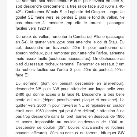
Du sommet, soit redescendre E 60m pour revenir en face S,
soit descendre directement la très raide face sud (60m à 40-
42°). Contourner W puis S le Laghetto del Gorgion Lungo. Un
goulet SE mène vers les pentes E puis le fond du vallon. Ne
pas chercher à traverser trop vite le torrent : passages
faciles vers 1920 m.
Du creux du vallon, remonter la Comba del Pilone (passages
en S4), la quitter vers 2250 pour atteindre le col di Stau. Du
col, descendre en traversée 20m E pour contourner un
éperon rocheux, puis remonter pour atteindre l’arête, aérienne
mais assez facile (couteaux nécessaires). On déchausse au
pied du ressaut rocheux terminal. Remonter ce ressaut (10m
de rochers faciles sur l’arête S puis 20m de pente à 40°en
face E).
Du sommet (dont on pensait descendre en aller-retour),
descendre NE puis NW pour atteindre une large selle vers
2480 qui donne accès à la face N. Descendre la très belle
pente qui suit (départ possiblement plaqué et corniché). La
quitter vers 2000 m pour traverser NE et rejoindre un couloir
étroit vers 1950 (accès qui peut être délicat) : attention à ne
pas trop descendre dans la forêt, barres en dessous de 1800
et accès impossible au couloir en-dessous de 1900 m.
Descendre ce couloir (35°, boules d’avalanche et rochers
pouvant affleurer). 30m au-dessus du torrent, bifurquer SW