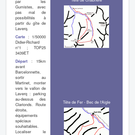
par les
Gumistes, avec
pas mal de
possibilités à
partir du gîte de
Laverq.
Carte
: 1/50000
Didier-Richard
n°1 ; TOP25
3439ET
Départ
: 15km
avant
Barcelonnette,
sortir au
Martinet, monter
vers le vallon de
Laverq : parking
au-dessus des
Tête de Fer - Bec de l'Aigle
Clarionds. Route
étroite,
équipements
spéciaux
souhaitables.
Localiser le