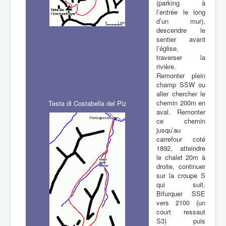
(parking à
l’entrée le long
d’un mur),
descendre le
sentier avant
l’église,
traverser la
rivière.
Remonter plein
champ SSW ou
aller chercher le
chemin 200m en
Testa di Costabella del Piz
aval. Remonter
ce chemin
jusqu’au
carrefour coté
1892, atteindre
le chalet 20m à
droite, continuer
sur la croupe S
qui suit.
Bifurquer SSE
vers 2100 (un
court ressaut
S3) puis