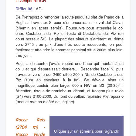
le Géoportail IGN
Difficulté
: AD-
De Pietraporzio remonter la route jusqu’au plat de Piano della
Regina. Traverser S pour s’enfoncer dans le val del Ciaval
(chemin en lacets serrés). Poursuivre pour atteindre le col
entre Costabella del Piz et Testa di Costabella del Piz (un
court ressaut S3). La plupart des skieurs s’arrêtent au dôme
vers 2745 ; au prix d’une très courte redescente, on peut
facilement atteindre le sommet principal situé 200m plus loin,
très joli !
Pour la descente, j’avais repéré une trace qui montait à un
collu et qui disparaissait derrière… Descendre face N, puis
traverser vers le col 2490 situé 200m NE de Costabella des
Piz (10m en escaliers à la fin). Se dévoile alors un
magnifique couloir bien large, 600m NW en S3 (30-35)° !
Attention, risque de corniche au départ, et tronçon plus raide
(S4) vers 2100-2000. Du fond du vallon, rejoindre Pietraporzio
(troquet sympa à côté de l’église).
Rocca Reis
(2704 m) -
Cliquer sur un schéma pour l'agrandir
Rocco Verde