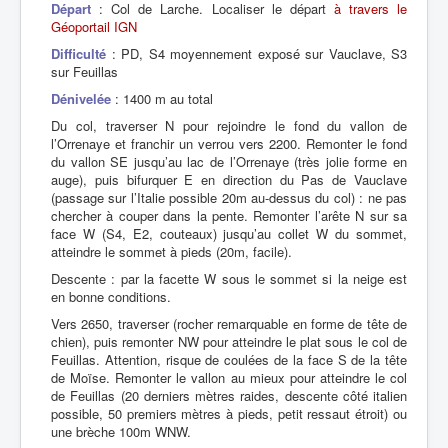
Départ
: Col de Larche. Localiser le départ
à travers le
Géoportail IGN
Difficulté
: PD, S4 moyennement exposé sur Vauclave, S3
sur Feuillas
Dénivelée
: 1400 m au total
Du col, traverser N pour rejoindre le fond du vallon de
l’Orrenaye et franchir un verrou vers 2200. Remonter le fond
du vallon SE jusqu’au lac de l’Orrenaye (très jolie forme en
auge), puis bifurquer E en direction du Pas de Vauclave
(passage sur l’Italie possible 20m au-dessus du col) : ne pas
chercher à couper dans la pente. Remonter l’arête N sur sa
face W (S4, E2, couteaux) jusqu’au collet W du sommet,
atteindre le sommet à pieds (20m, facile).
Descente : par la facette W sous le sommet si la neige est
en bonne conditions.
Vers 2650, traverser (rocher remarquable en forme de tête de
chien), puis remonter NW pour atteindre le plat sous le col de
Feuillas. Attention, risque de coulées de la face S de la tête
de Moïse. Remonter le vallon au mieux pour atteindre le col
de Feuillas (20 derniers mètres raides, descente côté italien
possible, 50 premiers mètres à pieds, petit ressaut étroit) ou
une brèche 100m WNW.