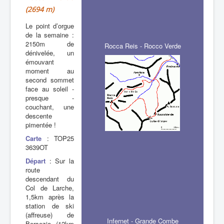
(2694 m)
Le point d’orgue
de la semaine :
2150m de
Rocca Reis - Rocco Verde
dénivelée, un
émouvant
moment au
second sommet
face au soleil -
presque -
couchant, une
descente
pimentée !
Carte
: TOP25
3639OT
Départ
: Sur la
route
descendant du
Col de Larche,
1,5km après la
station de ski
(affreuse) de
Infernet - Grande Combe
Bersezio (12km