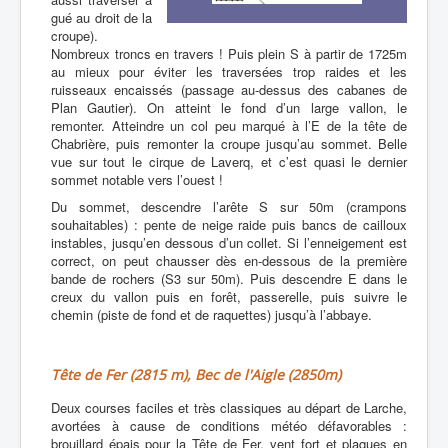
gué au droit de la
croupe).
Nombreux troncs en travers ! Puis plein S à partir de 1725m
au mieux pour éviter les traversées trop raides et les
ruisseaux encaissés (passage au-dessus des cabanes de
Plan Gautier). On atteint le fond d’un large vallon, le
remonter. Atteindre un col peu marqué à l’E de la tête de
Chabrière, puis remonter la croupe jusqu’au sommet. Belle
vue sur tout le cirque de Laverq, et c’est quasi le dernier
sommet notable vers l’ouest !
Du sommet, descendre l’arête S sur 50m (crampons
souhaitables) : pente de neige raide puis bancs de cailloux
instables, jusqu’en dessous d’un collet. Si l’enneigement est
correct, on peut chausser dès en-dessous de la première
bande de rochers (S3 sur 50m). Puis descendre E dans le
creux du vallon puis en forêt, passerelle, puis suivre le
chemin (piste de fond et de raquettes) jusqu’à l’abbaye.
Tête de Fer (2815 m), Bec de l'Aigle (2850m)
Deux courses faciles et très classiques au départ de Larche,
avortées à cause de conditions météo défavorables :
brouillard épais pour la Tête de Fer, vent fort et plaques en