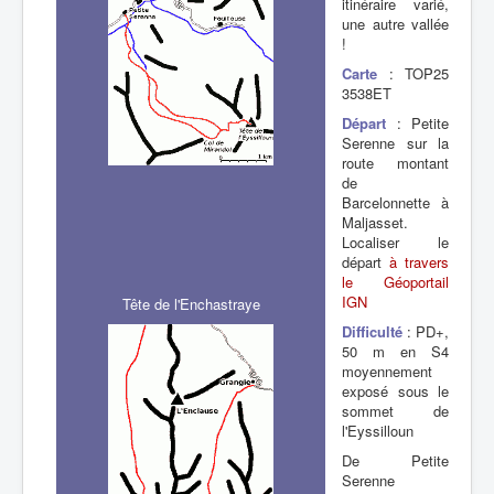
itinéraire varié,
une autre vallée
!
Carte
: TOP25
3538ET
Départ
: Petite
Serenne sur la
route montant
de
Barcelonnette à
Maljasset.
Localiser le
départ
à travers
le Géoportail
IGN
Tête de l'Enchastraye
Difficulté
: PD+,
50 m en S4
moyennement
exposé sous le
sommet de
l'Eyssilloun
De Petite
Serenne