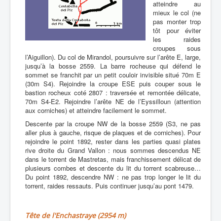
atteindre au
mieux le col (ne
pas monter trop
tôt pour éviter
les raides
croupes sous
l’Aiguillon). Du col de Mirandol, poursuivre sur l’arête E, large,
jusqu’à la bosse 2559. La barre rocheuse qui défend le
sommet se franchit par un petit couloir invisible situé 70m E
(30m S4). Rejoindre la croupe ESE puis couper sous le
bastion rocheux coté 2807 : traversée et remontée délicate,
70m S4-E2. Rejoindre l’arête NE de l’Eyssilloun (attention
aux corniches) et atteindre facilement le sommet.
Descente par la croupe NW de la bosse 2559 (S3, ne pas
aller plus à gauche, risque de plaques et de corniches). Pour
rejoindre le point 1892, rester dans les parties quasi plates
rive droite du Grand Vallon : nous sommes descendus NE
dans le torrent de Mastretas, mais franchissement délicat de
plusieurs combes et descente du lit du torrent scabreuse…
Du point 1892, descendre NW : ne pas trop longer le lit du
torrent, raides ressauts. Puis continuer jusqu’au pont 1479.
Tête de l'Enchastraye (2954 m)