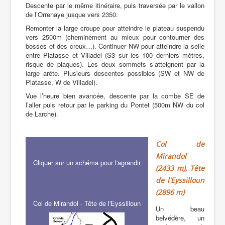
Descente par le même itinéraire, puis traversée par le vallon
de l’Orrenaye jusque vers 2350.
Remonter la large croupe pour atteindre le plateau suspendu
vers 2500m (cheminement au mieux pour contourner des
bosses et des creux…). Continuer NW pour atteindre la selle
entre Platasse et Villadel (S3 sur les 100 derniers mètres,
risque de plaques). Les deux sommets s’atteignent par la
large arête. Plusieurs descentes possibles (SW et NW de
Platasse, W de Villadel).
Vue l’heure bien avancée, descente par la combe SE de
l’aller puis retour par le parking du Pontet (500m NW du col
de Larche).
Col de
Mirandol
Cliquer sur un schéma pour l'agrandir
(2433 m), Tête
de l'Eyssilloun
(2896 m)
Col de Mirandol - Tête de l'Eyssilloun
Un beau
belvédère, un