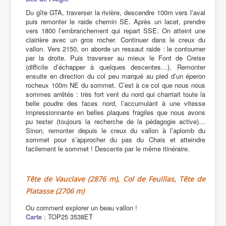
Du gîte GTA, traverser la rivière, descendre 100m vers l’aval
puis remonter le raide chemin SE. Après un lacet, prendre
vers 1800 l’embranchement qui repart SSE. On atteint une
clairière avec un gros rocher. Continuer dans le creux du
vallon. Vers 2150, on aborde un ressaut raide : le contourner
par la droite. Puis traverser au mieux le Font de Creise
(difficile d’échapper à quelques descentes…). Remonter
ensuite en direction du col peu marqué au pied d’un éperon
rocheux 100m NE du sommet. C’est à ce col que nous nous
sommes arrêtés : très fort vent du nord qui charriait toute la
belle poudre des faces nord, l’accumulant à une vitesse
impressionnante en belles plaques fragiles que nous avons
pu tester (toujours la recherche de la pédagogie active)…
Sinon, remonter depuis le creux du vallon à l’aplomb du
sommet pour s’approcher du pas du Chais et atteindre
facilement le sommet ! Descente par le même itinéraire.
Tête de Vauclave (2876 m), Col de Feuillas, Tête de
Platasse (2706 m)
Ou comment explorer un beau vallon !
Carte
: TOP25 3538ET