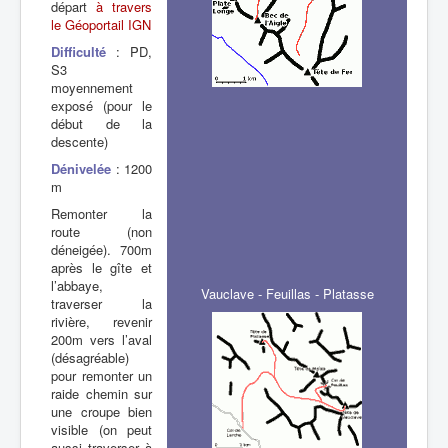
départ
à travers
le Géoportail IGN
Difficulté
: PD,
S3
moyennement
exposé (pour le
début de la
descente)
Dénivelée
: 1200
m
Remonter la
route (non
déneigée). 700m
après le gîte et
l’abbaye,
Vauclave - Feuillas - Platasse
traverser la
rivière, revenir
200m vers l’aval
(désagréable)
pour remonter un
raide chemin sur
une croupe bien
visible (on peut
aussi traverser à