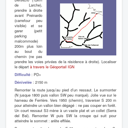
de Larche),
prendre à droite
avant Preinardo
(carrefour peu
visible) et se
garer (petit
parking
malcommode)
200m plus loin
au bout du
chemin (ne pas
prendre les voies privées de la résidence à droite). Localiser
le départ
à travers le Géoportail IGN
Difficulté
: PD+
Dénivelée
: 2150 m
Remonter la route jusqu’au pied d’un ressaut. Le surmonter
(N jusque 1800 puis vallon SW peu marqué). Jolie vue sur le
hameau de Ferrière. Vers 1950 (chemin), traverser S 200 m
pour atteindre un vallon bien dégagé : ne pas couper en forêt.
Un court ressaut S3 mène à un vaste plat et un collet (Serra
del Bal). Remonter W puis SW la croupe qui suit pour
atteindre le sommet : arête effilée.