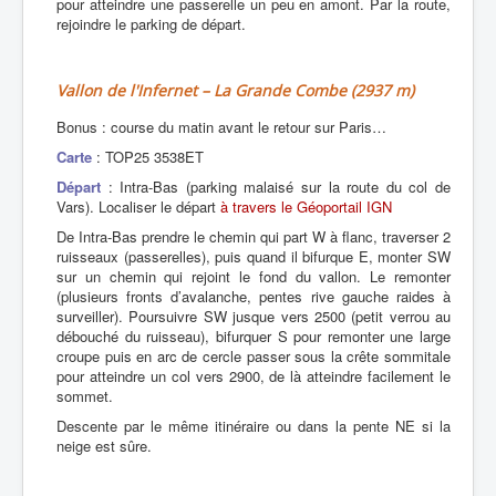
pour atteindre une passerelle un peu en amont. Par la route,
rejoindre le parking de départ.
Vallon de l'Infernet – La Grande Combe (2937 m)
Bonus : course du matin avant le retour sur Paris…
Carte
: TOP25 3538ET
Départ
: Intra-Bas (parking malaisé sur la route du col de
Vars). Localiser le départ
à travers le Géoportail IGN
De Intra-Bas prendre le chemin qui part W à flanc, traverser 2
ruisseaux (passerelles), puis quand il bifurque E, monter SW
sur un chemin qui rejoint le fond du vallon. Le remonter
(plusieurs fronts d’avalanche, pentes rive gauche raides à
surveiller). Poursuivre SW jusque vers 2500 (petit verrou au
débouché du ruisseau), bifurquer S pour remonter une large
croupe puis en arc de cercle passer sous la crête sommitale
pour atteindre un col vers 2900, de là atteindre facilement le
sommet.
Descente par le même itinéraire ou dans la pente NE si la
neige est sûre.