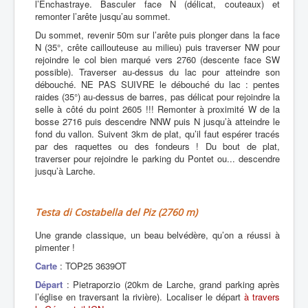
l’Enchastraye. Basculer face N (délicat, couteaux) et
remonter l’arête jusqu’au sommet.
Du sommet, revenir 50m sur l’arête puis plonger dans la face
N (35°, crête caillouteuse au milieu) puis traverser NW pour
rejoindre le col bien marqué vers 2760 (descente face SW
possible). Traverser au-dessus du lac pour atteindre son
débouché. NE PAS SUIVRE le débouché du lac : pentes
raides (35°) au-dessus de barres, pas délicat pour rejoindre la
selle à côté du point 2605 !!! Remonter à proximité W de la
bosse 2716 puis descendre NNW puis N jusqu’à atteindre le
fond du vallon. Suivent 3km de plat, qu’il faut espérer tracés
par des raquettes ou des fondeurs ! Du bout de plat,
traverser pour rejoindre le parking du Pontet ou... descendre
jusqu’à Larche.
Testa di Costabella del Piz (2760 m)
Une grande classique, un beau belvédère, qu’on a réussi à
pimenter !
Carte
: TOP25 3639OT
Départ
: Pietraporzio (20km de Larche, grand parking après
l’église en traversant la rivière). Localiser le départ
à travers