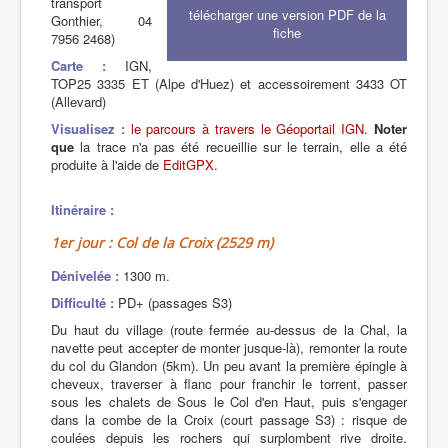
transport
télécharger une version PDF de la
Gonthier, 04
fiche
7956 2468)
Carte :
IGN,
TOP25 3335 ET (Alpe d'Huez) et accessoirement 3433 OT
(Allevard)
Visualisez :
le parcours à travers le Géoportail IGN
.
Noter
que
la trace n'a pas été recueillie sur le terrain, elle a été
produite à l'aide de
EditGPX
.
Itinéraire :
1er jour : Col de la Croix (2529 m)
Dénivelée :
1300 m.
Difficulté :
PD+ (passages S3)
Du haut du village (route fermée au-dessus de la Chal, la
navette peut accepter de monter jusque-là), remonter la route
du col du Glandon (5km). Un peu avant la première épingle à
cheveux, traverser à flanc pour franchir le torrent, passer
sous les chalets de Sous le Col d'en Haut, puis s'engager
dans la combe de la Croix (court passage S3) : risque de
coulées depuis les rochers qui surplombent rive droite.