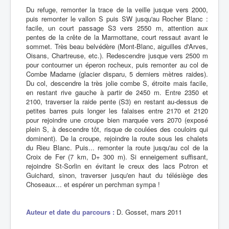
Du refuge, remonter la trace de la veille jusque vers 2000,
puis remonter le vallon S puis SW jusqu'au Rocher Blanc :
facile, un court passage S3 vers 2550 m, attention aux
pentes de la crête de la Marmottane, court ressaut avant le
sommet. Très beau belvédère (Mont-Blanc, aiguilles d'Arves,
Oisans, Chartreuse, etc.). Redescendre jusque vers 2500 m
pour contourner un éperon rocheux, puis remonter au col de
Combe Madame (glacier disparu, 5 derniers mètres raides).
Du col, descendre la très jolie combe S, étroite mais facile,
en restant rive gauche à partir de 2450 m. Entre 2350 et
2100, traverser la raide pente (S3) en restant au-dessus de
petites barres puis longer les falaises entre 2170 et 2120
pour rejoindre une croupe bien marquée vers 2070 (exposé
plein S, à descendre tôt, risque de coulées des couloirs qui
dominent). De la croupe, rejoindre la route sous les chalets
du Rieu Blanc. Puis... remonter la route jusqu'au col de la
Croix de Fer (7 km, D+ 300 m). Si enneigement suffisant,
rejoindre St-Sorlin en évitant le creux des lacs Potron et
Guichard, sinon, traverser jusqu'en haut du télésiège des
Choseaux... et espérer un perchman sympa !
Auteur et date du parcours :
D. Gosset, mars 2011