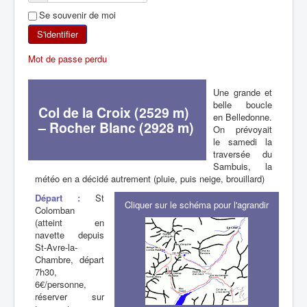
Se souvenir de moi
SKI DE RANDONNÉE
S'identifier
RANDONNÉE PÉDESTRE
Mot de passe perdu
RANDONNÉE SPORTIVE
Une grande et
belle boucle
Col de la Croix (2529 m)
en Belledonne.
– Rocher Blanc (2928 m)
On prévoyait
le samedi la
traversée du
Sambuis, la
météo en a décidé autrement (pluie, puis neige, brouillard)
Départ :
St
Cliquer sur le schéma pour l'agrandir
Colomban
(atteint en
navette depuis
St-Avre-la-
Chambre, départ
7h30,
6€/personne,
réserver sur