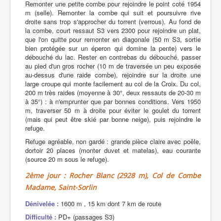
Remonter une petite combe pour rejoindre le point coté 1954
m (selle). Remonter la combe qui suit et poursuivre rive
droite sans trop s'approcher du torrent (verrous). Au fond de
la combe, court ressaut S3 vers 2300 pour rejoindre un plat,
que l'on quitte pour remonter en diagonale (50 m S3, sortie
bien protégée sur un éperon qui domine la pente) vers le
débouché du lac. Rester en contrebas du débouché, passer
au pied d'un gros rocher (10 m de traversée un peu exposée
au-dessus d'une raide combe), rejoindre sur la droite une
large croupe qui monte facilement au col de la Croix. Du col,
200 m très raides (moyenne à 30°, deux ressauts de 20-30 m
à 35°) : à n'emprunter que par bonnes conditions. Vers 1950
m, traverser 50 m à droite pour éviter le goulet du torrent
(mais qui peut être skié par bonne neige), puis rejoindre le
refuge.
Refuge agréable, non gardé : grande pièce claire avec poêle,
dortoir 20 places (monter duvet et matelas), eau courante
(source 20 m sous le refuge).
2ème jour : Rocher Blanc (2928 m), Col de Combe
Madame, Saint-Sorlin
Dénivelée :
1600 m , 15 km dont 7 km de route
Difficulté :
PD+ (passages S3)