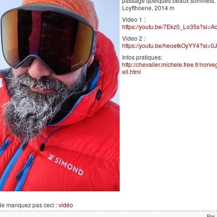
passage quelques beaux sommets, do
Loyfthoene, 2014 m
Video 1 :
https://youtu.be/7Ekz0_Lo35s?si=
Video 2 :
https://youtu.be/heoetkOyYY4?si=
Infos pratiques:
http://chevalier.michele.free.fr/nor
ell.html
Ne manquez pas ceci :
vidéo
Par 