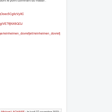
nt le point culminant du massif :
AqOoec5CgIlzVyXC
0JglVE7ftjNX6QOJ
vege/reinheimen_dovrefjell/reinheimen_dovrefj
:
Michael LACHAISE
- le lundi 27 novembre 2023 -