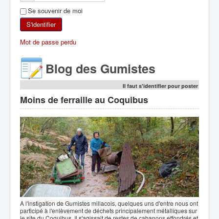
Se souvenir de moi
SKI DE RANDONNÉE
S'identifier
RANDONNÉE PÉDESTRE
Mot de passe perdu
RANDONNÉE SPORTIVE
Blog des Gumistes
Il faut s'identifier pour poster
Moins de ferraille au Coquibus
A l'instigation de Gumistes millacois, quelques uns d'entre nous ont
participé à l'enlèvement de déchets principalement métalliques sur
le site du Coquibus. Il s'agissait de restes de cabanons effondrés et