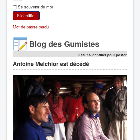
Se souvenir de moi
SKI DE RANDONNÉE
S'identifier
RANDONNÉE PÉDESTRE
Mot de passe perdu
RANDONNÉE SPORTIVE
Blog des Gumistes
Il faut s'identifier pour poster
Antoine Melchior est décédé