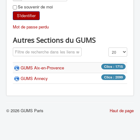
Se souvenir de moi
SKI DE RANDONNÉE
S'identifier
RANDONNÉE PÉDESTRE
Mot de passe perdu
RANDONNÉE SPORTIVE
Autres Sections du GUMS
Champ de filtre
Affichage #
Clics : 1715
GUMS Aix-en-Provence
Clics : 2099
GUMS Annecy
© 2026 GUMS Paris
Haut de page