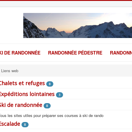
KI DE RANDONNÉE
RANDONNÉE PÉDESTRE
RANDONN
Liens web
Chalets et refuges
8
Expéditions lointaines
3
Ski de randonnée
8
ous les sites utiles pour préparer ses courses à ski de rando
Escalade
8