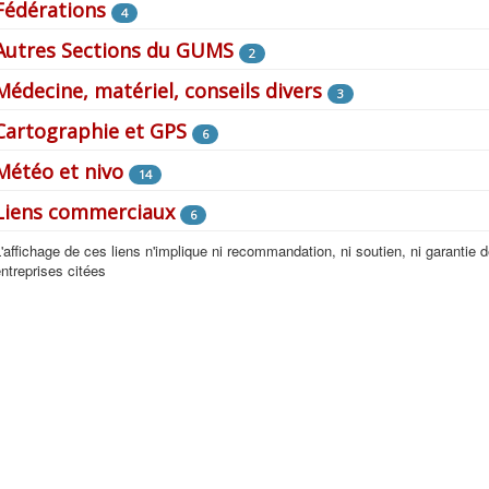
Fédérations
4
Autres Sections du GUMS
2
Médecine, matériel, conseils divers
3
Cartographie et GPS
6
Météo et nivo
14
Liens commerciaux
6
'affichage de ces liens n'implique ni recommandation, ni soutien, ni garantie
ntreprises citées