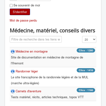
Se souvenir de moi
SKI DE RANDONNÉE
S'identifier
RANDONNÉE PÉDESTRE
Mot de passe perdu
RANDONNÉE SPORTIVE
Médecine, matériel, conseils divers
Champ de filtre
Affichage #
Clics : 1280
Médecine en montagne
Site de documentation en médecine de montagne de
l'Ifremont
Clics : 1416
Randonner léger
Le site francophone de la randonnée légère et de la MUL
(marche ultra-légère)
Clics : 1166
Carnets d'aventure
Tests matériel, récits, articles techniques, topos VTT