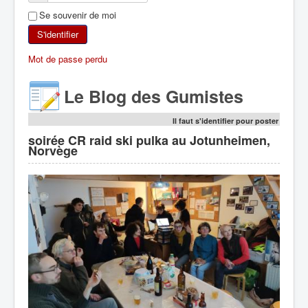
Se souvenir de moi
SKI DE RANDONNÉE
S'identifier
RANDONNÉE PÉDESTRE
Mot de passe perdu
RANDONNÉE SPORTIVE
Le Blog des Gumistes
Il faut s'identifier pour poster
soirée CR raid ski pulka au Jotunheimen,
Norvège