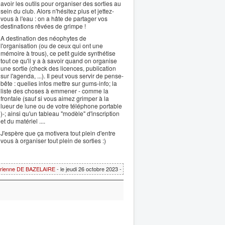
avoir les outils pour organiser des sorties au
sein du club. Alors n'hésitez plus et jettez-
vous à l'eau : on a hâte de partager vos
destinations rêvées de grimpe !
A destination des néophytes de
l'organisation (ou de ceux qui ont une
mémoire à trous), ce petit guide synthétise
tout ce qu'il y a à savoir quand on organise
une sortie (check des licences, publication
sur l'agenda, ...). Il peut vous servir de pense-
bête : quelles infos mettre sur gums-info; la
liste des choses à emmener - comme la
frontale (sauf si vous aimez grimper à la
lueur de lune ou de votre téléphone portable
)-; ainsi qu'un tableau "modèle" d'inscription
et du matériel ....
J'espère que ça motivera tout plein d'entre
vous à organiser tout plein de sorties :)
rienne DE BAZELAIRE
- le jeudi 26 octobre 2023 -