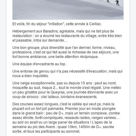
Et voilà, fin du séjour "initiation", cette année à Ceillac.
Hébergement aux Baladins, agréable, mais qui ne fait plus de
restauration : on a écumé les restaurants du village, entre très bien
et passable, infos sur demande…
Une bon groupe, plus diversifié que l'an dernier, forme, niveau,
professions, c'est ce qui fait aussi la richesse de ces séjours, une
fort bonne ambiance, une belle attention réciproque.
Une équipe d'encadrants au top.
Une entorse de genou qui n'a pas nécessité d'évacuation, mais qui
nous a bien inquiétés.
Une neige exceptionnelle, pas vu depuis 15 ans : peuf au nord,
moquette au sud, risque 2... tout le monde s'est régalé. Une météo
un peu grisâtre pour le Queyras, une journée étonnante avec un
coup de sirocco : ciel laiteux, lointains évanescents.
Des courses assez longues, c'est la vallée qui veut ça, mais la
plupart ont un fort joli palmarès. Premier jour en mode plongée
dans le grand bain : peu de D+, mais un terrain complexe, combe
assez étroite, forêt compliquée, ressauts raides, neiges variées…
au soir on avait vu un large panel de situations ! L'apex de la
semaine au pic des Avers : quasi 10km, 1450m de D+, sacrée
sortie, et tous les participants au sommet.