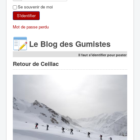
Se souvenir de moi
SKI DE RANDONNÉE
S'identifier
RANDONNÉE PÉDESTRE
Mot de passe perdu
RANDONNÉE SPORTIVE
Le Blog des Gumistes
Il faut s'identifier pour poster
Retour de Ceillac