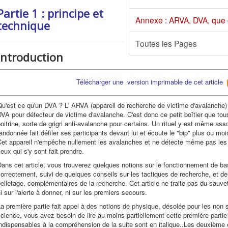
Partie 1 : principe et
Annexe : ARVA, DVA, que c
technique
Toutes les Pages
Introduction
Télécharger une version imprimable de cet article
u'est ce qu'un DVA ? L' ARVA (appareil de recherche de victime d'avalanche)
VA pour détecteur de victime d'avalanche. C'est donc ce petit boîtier que tou
oitrine, sorte de grigri anti-avalanche pour certains. Un rituel y est même a
andonnée fait défiler ses participants devant lui et écoute le "bip" plus ou mo
et appareil n'empêche nullement les avalanches et ne détecte même pas les p
eux qui s'y sont fait prendre.
ans cet article, vous trouverez quelques notions sur le fonctionnement de base 
orrectement, suivi de quelques conseils sur les tactiques de recherche, et d
elletage, complémentaires de la recherche. Cet article ne traite pas du sauv
i sur l'alerte à donner, ni sur les premiers secours.
a première partie fait appel à des notions de physique, désolée pour les non sc
cience, vous avez besoin de lire au moins partiellement cette première partie
ndispensables à la compréhension de la suite sont en italique..Les deuxième e