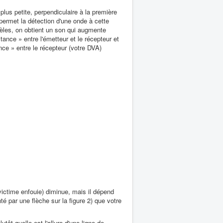
s petite, perpendiculaire à la première
ermet la détection d'une onde à cette
dèles, on obtient un son qui augmente
tance » entre l'émetteur et le récepteur et
nce » entre le récepteur (votre DVA)
 victime enfouie) diminue, mais il dépend
é par une flèche sur la figure 2) que votre
ôt quelle est l'allure d'une ligne de