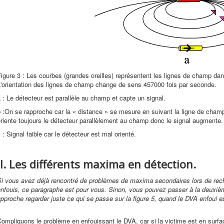
igure 3 : Les courbes (grandes oreilles) représentent les lignes de champ dan
L'orientation des lignes de champ change de sens 457000 fois par seconde.
 : Le détecteur est parallèle au champ et capte un signal.
 :On se rapproche car la « distance » se mesure en suivant la ligne de champ
riente toujours le détecteur parallèlement au champ donc le signal augmente.
 : Signal faible car le détecteur est mal orienté.
II. Les différents maxima en détection.
Si vous avez déjà rencontré de problèmes de maxima secondaires lors de r
nfouis, ce paragraphe est pour vous. Sinon, vous pouvez passer à la deuxièm
pproche regarder juste ce qui se passe sur la figure 5, quand le DVA enfoui es
ompliquons le problème en enfouissant le DVA, car si la victime est en surfa