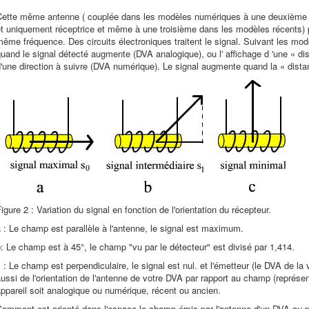
Cette même antenne ( couplée dans les modèles numériques à une deuxième plu
t uniquement réceptrice et même à une troisième dans les modèles récents) p
ême fréquence. Des circuits électroniques traitent le signal. Suivant les mo
uand le signal détecté augmente (DVA analogique), ou l' affichage d 'une « dis
'une direction à suivre (DVA numérique). Le signal augmente quand la « dista
igure 2 : Variation du signal en fonction de l'orientation du récepteur.
 : Le champ est parallèle à l'antenne, le signal est maximum.
: Le champ est à 45°, le champ "vu par le détecteur" est divisé par 1,414.
 : Le champ est perpendiculaire, le signal est nul. et l'émetteur (le DVA de la
ussi de l'orientation de l'antenne de votre DVA par rapport au champ (représent
ppareil soit analogique ou numérique, récent ou ancien.
omment est orienté dans l'espace le champ émis par l'antenne d'un DVA ou plut