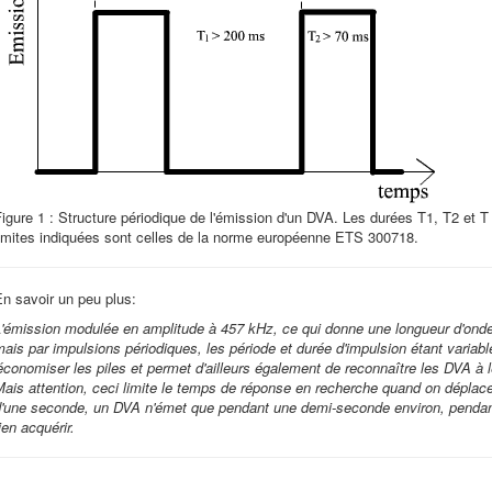
igure 1 : Structure périodique de l'émission d'un DVA. Les durées T1, T2 et T p
limites indiquées sont celles de la norme européenne ETS 300718.
n savoir un peu plus:
L'émission modulée en amplitude à 457 kHz, ce qui donne une longueur d'ond
ais par impulsions périodiques, les période et durée d'impulsion étant variabl
économiser les piles et permet d'ailleurs également de reconnaître les DVA à l
ais attention, ceci limite le temps de réponse en recherche quand on déplac
d'une seconde, un DVA n'émet que pendant une demi-seconde environ, pendant 
ien acquérir.