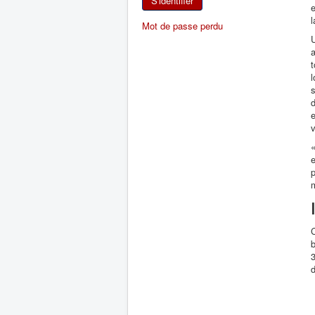
S'identifier
e
l
Mot de passe perdu
U
a
t
d
e
«
e
p
m
C
b
d