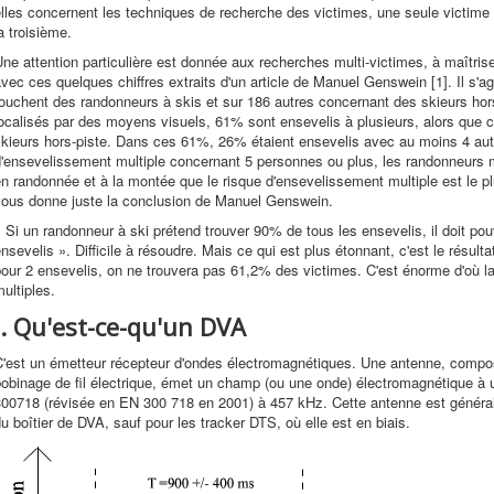
lles concernent les techniques de recherche des victimes, une seule victime 
a troisième.
ne attention particulière est donnée aux recherches multi-victimes, à maîtri
vec ces quelques chiffres extraits d'un article de Manuel Genswein [1]. Il s'a
ouchent des randonneurs à skis et sur 186 autres concernant des skieurs hor
localisés par des moyens visuels, 61% sont ensevelis à plusieurs, alors que
skieurs hors-piste. Dans ces 61%, 26% étaient ensevelis avec au moins 4 aut
'ensevelissement multiple concernant 5 personnes ou plus, les randonneurs mo
n randonnée et à la montée que le risque d'ensevelissement multiple est le p
vous donne juste la conclusion de Manuel Genswein.
 Si un randonneur à ski prétend trouver 90% de tous les ensevelis, il doit pou
nsevelis ». Difficile à résoudre. Mais ce qui est plus étonnant, c'est le résult
our 2 ensevelis, on ne trouvera pas 61,2% des victimes. C'est énorme d'où l
ultiples.
I. Qu'est-ce-qu'un DVA
'est un émetteur récepteur d'ondes électromagnétiques. Une antenne, composé
obinage de fil électrique, émet un champ (ou une onde) électromagnétique à
300718 (révisée en EN 300 718 en 2001) à 457 kHz. Cette antenne est général
u boîtier de DVA, sauf pour les tracker DTS, où elle est en biais.