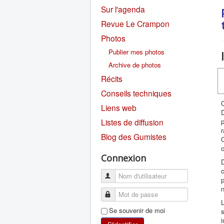
Sur l'agenda
Revue Le Crampon
Photos
Publier mes photos
Archive de photos
Récits
Conseils techniques
Q
Liens web
D
Listes de diffusion
p
r
Blog des Gumistes
C
c
Connexion
D
c
p
n
L
Se souvenir de moi
s
i