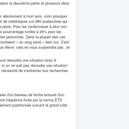
dans la deuxième partie et plusieurs dans
ser absolument à mon avis, voici pourquoi
git de statistiques sur 280 avalanches qui
s-piste. Pour les randonneurs à skis non
 ce pourcentage tombe à 26% pour les
res personnes. Dans la plupart des cas
ntaient « en rang serré » bien sur. C'est
lus élevé, cela ne vous surprendra pas. Je
voir résoudre une situation avec 6
at si on ne sait pas résoudre une situation
a nécessité de s'entraîner aux recherches
e d'un barreau de ferrite entouré d'un
 une fréquence fixée par la norme ETS
ement positionnée suivant le grand côté