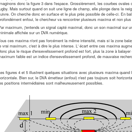
maginons donc la figure 3 dans l'espace. Grossièrement, les courbes ovales 
ugby. Mais surtout quand on suit une ligne de champ, elle plonge dans la nei
uivre. On cherche donc en surface et le plus près possible de celle-ci. En ba
rofondément enfoui, le chercheur va rencontrer plusieurs maxima et non plus 
Par maximum, j'entends un signal capté maximal, donc un son maximal sur u
minimale affichée sur un DVA numérique.
ous ces maxima n'ont pas forcément la même intensité, mais si la zone balayée
e vrai maximum, c'est à dire le plus intense. L' écart entre ces maxima augm
onc plus le risque d'ensevelissement profond est fort, plus la zone à balayer 
aximum faible est un indice d'ensevelissement profond, de mauvaise recherch
es figures 4 et 5 illustrent quelques situations avec plusieurs maxima quand 
orizontale. Bien sur, le DVA émetteur (enfoui) n'est pas toujours soit horizontal 
es positions intermédiaires sont malheureusement possibles.