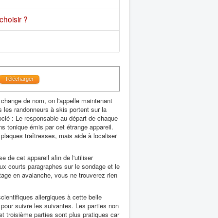
hoisir ?
Télécharger
 change de nom, on l'appelle maintenant
s les randonneurs à skis portent sur la
ssocié : Le responsable au départ de chaque
ins tonique émis par cet étrange appareil.
laques traîtresses, mais aide à localiser
de cet appareil afin de l'utiliser
eux courts paragraphes sur le sondage et le
etage en avalanche, vous ne trouverez rien
ientifiques allergiques à cette belle
 pour suivre les suivantes. Les parties non
t troisième parties sont plus pratiques car