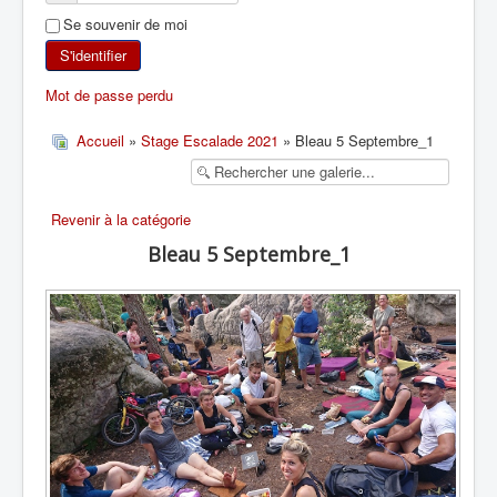
Se souvenir de moi
SKI DE RANDONNÉE
S'identifier
RANDONNÉE PÉDESTRE
Mot de passe perdu
RANDONNÉE SPORTIVE
Accueil
»
Stage Escalade 2021
» Bleau 5 Septembre_1
Revenir à la catégorie
Bleau 5 Septembre_1