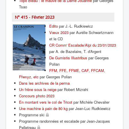
Topo Bleau : le mauve de la Dame Jouanne
par Georges
Tsao
N° 415 - Février 2023
Edito
par J.-L. Rudkiewicz
Vœux 2023
par Aurélie Schwartzmann
et le CD
CR Comm' Escalade/Alpi du 23/01/2023
par A. de Bazelaire, T. d'Argent
De Gumistis Illustribus
par Georges
Polian
FFM, FFE, FFME, CAF, FFCAM,
Ffwxyz, etc
par Georges Polian
Dans les archives de la perma
Un frêne sous la neige
par Robert Mizrahi
Concours photo 2023
En montant vers le col de Tricot
par Michèle Chevalier
Une machine à pain de 80 kg
par Jean-Luc Rudkiewicz
Programme ski
Programme randonnées et escalade par Jean-Jacques
Pelletreau