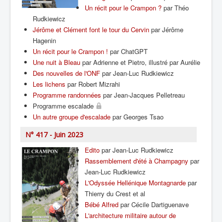
Un récit pour le Crampon ?
par Théo
Rudkiewicz
Jérôme et Clément font le tour du Cervin
par Jérôme
Hagenin
Un récit pour le Crampon !
par ChatGPT
Une nuit à Bleau
par Adrienne et Pietro, illustré par Aurélie
Des nouvelles de l'ONF
par Jean-Luc Rudkiewicz
Les lichens
par Robert Mizrahi
Programme randonnées
par Jean-Jacques Pelletreau
Programme escalade
Un autre groupe d'escalade
par Georges Tsao
N° 417 - Juin 2023
Edito
par Jean-Luc Rudkiewicz
Rassemblement d'été à Champagny
par
Jean-Luc Rudkiewicz
L'Odyssée Hellénique Montagnarde
par
Thierry du Crest et al
Bébé Alfred
par Cécile Dartiguenave
L'architecture militaire autour de