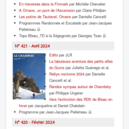
En traversée dans le Finmark
par Michèle Chevalier
A Ornans, un pont de l'Ascension
par Claire Pilidjian
Les potins de Tautavel, Ornans
par Danielle Canceill
Programmes Randonnée et Escalade par Jean-Jacques
Pelletreau
Topo Bleau_TD à la Ségognole par Georges Tsao
N° 421 - Avril 2024
Edito
par JLR
La fabuleuse aventure des petits elfes
du Gums
par Juliette Guénego et al.
Rallye nocturne 2024
par Danielle
Canceill et al.
Randos sympas autour de Chambéry
par Philippe Ungerer
Vers l'extinction des RDV de Bleau en
hiver
par Jacqueline et Daniel Chatelain
Programme par Jean-Jacques Pelletreau
N° 420 - Février 2024