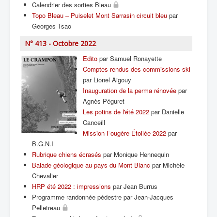
Calendrier des sorties Bleau
Topo Bleau – Puiselet Mont Sarrasin circuit bleu
par
Georges Tsao
N° 413 - Octobre 2022
Edito
par Samuel Ronayette
Comptes-rendus des commissions ski
par Lionel Aigouy
Inauguration de la perma rénovée
par
Agnès Péguret
Les potins de l'été 2022
par Danielle
Canceill
Mission Fougère Étoilée 2022
par
B.G.N.I
Rubrique chiens écrasés
par Monique Hennequin
Balade géologique au pays du Mont Blanc
par Michèle
Chevalier
HRP été 2022 : impressions
par Jean Burrus
Programme randonnée pédestre par Jean-Jacques
Pelletreau