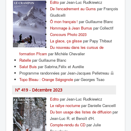
Edito
par Jean-Luc Rudkiewicz
De l'encadrement au Gums
par François
Giudicelli
Ô mon français !
par Guillaume Blanc
Hommage à Jean Burrus
par Collectif
Concours Photo 2023
La glace, ça glisse
par Papy Thibaut
Du nouveau dans les cursus de
formation Ffcam
par Michèle Chevalier
Ratelle
par Guillaume Blanc
Salut Buis
par Sabrina,Félix et Aurélie
Programme randonnées par Jean-Jacques Pelletreau
Topo Bleau : Orange Ségognole
par Georges Tsao
N° 419 - Décembre 2023
Edito
par Jean-Luc Rudkiewicz
Le rallye nocturne
par Danielle Canceill
Du bon usage des listes de diffusion
par
Jean-Luc R. et Benoît d'H.
Compte-rendu du CD
par Julie