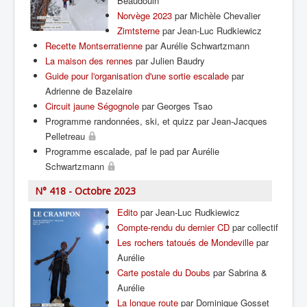
Beaudouin
Norvège 2023
par Michèle Chevalier
Zimtsterne
par Jean-Luc Rudkiewicz
Recette Montserratienne
par Aurélie Schwartzmann
La maison des rennes
par Julien Baudry
Guide pour l'organisation d'une sortie escalade
par
Adrienne de Bazelaire
Circuit jaune Ségognole
par Georges Tsao
Programme randonnées, ski, et quizz par Jean-Jacques
Pelletreau
Programme escalade, paf le pad par Aurélie
Schwartzmann
N° 418 - Octobre 2023
Edito
par Jean-Luc Rudkiewicz
Compte-rendu du dernier CD
par collectif
Les rochers tatoués de Mondeville
par
Aurélie
Carte postale du Doubs
par Sabrina &
Aurélie
La longue route
par Dominique Gosset