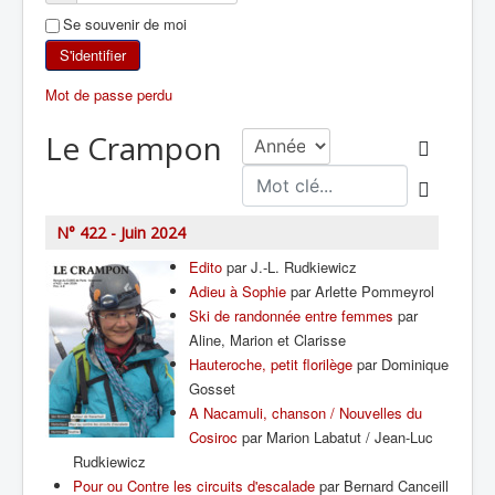
Se souvenir de moi
SKI DE RANDONNÉE
S'identifier
RANDONNÉE PÉDESTRE
Mot de passe perdu
RANDONNÉE SPORTIVE
Le Crampon
N° 422 - Juin 2024
Edito
par J.-L. Rudkiewicz
Adieu à Sophie
par Arlette Pommeyrol
Ski de randonnée entre femmes
par
Aline, Marion et Clarisse
Hauteroche, petit florilège
par Dominique
Gosset
A Nacamuli, chanson / Nouvelles du
Cosiroc
par Marion Labatut / Jean-Luc
Rudkiewicz
Pour ou Contre les circuits d'escalade
par Bernard Canceill