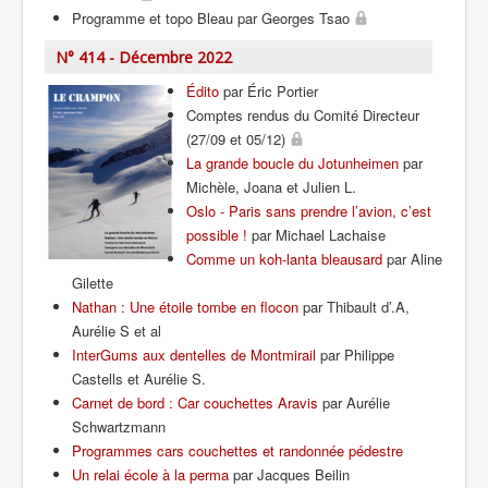
Programme et topo Bleau par Georges Tsao
N° 414 - Décembre 2022
Édito
par Éric Portier
Comptes rendus du Comité Directeur
(27/09 et 05/12)
La grande boucle du Jotunheimen
par
Michèle, Joana et Julien L.
Oslo - Paris sans prendre l’avion, c’est
possible !
par Michael Lachaise
Comme un koh-lanta bleausard
par Aline
Gilette
Nathan : Une étoile tombe en flocon
par Thibault d’.A,
Aurélie S et al
InterGums aux dentelles de Montmirail
par Philippe
Castells et Aurélie S.
Carnet de bord : Car couchettes Aravis
par Aurélie
Schwartzmann
Programmes cars couchettes et randonnée pédestre
Un relai école à la perma
par Jacques Beilin