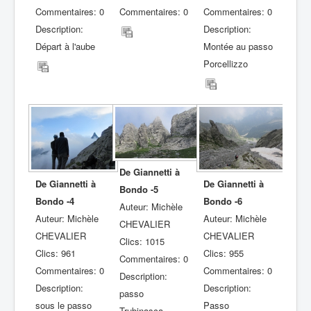
Commentaires: 0
Commentaires: 0
Commentaires: 0
Description:
Description:
Départ à l'aube
Montée au passo
Porcellizzo
De Giannetti à
De Giannetti à
De Giannetti à
Bondo -5
Bondo -4
Bondo -6
Auteur: Michèle
Auteur: Michèle
Auteur: Michèle
CHEVALIER
CHEVALIER
CHEVALIER
Clics: 1015
Clics: 961
Clics: 955
Commentaires: 0
Commentaires: 0
Commentaires: 0
Description:
Description:
Description:
passo
sous le passo
Passo
Trubinasca,