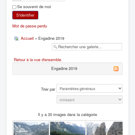
Se souvenir de moi
SKI DE RANDONNÉE
S'identifier
RANDONNÉE PÉDESTRE
Mot de passe perdu
RANDONNÉE SPORTIVE
Accueil
» Engadine 2019
Retour à la vue d'ensemble
Engadine 2019
Trier par
Il y a 30 images dans la catégorie