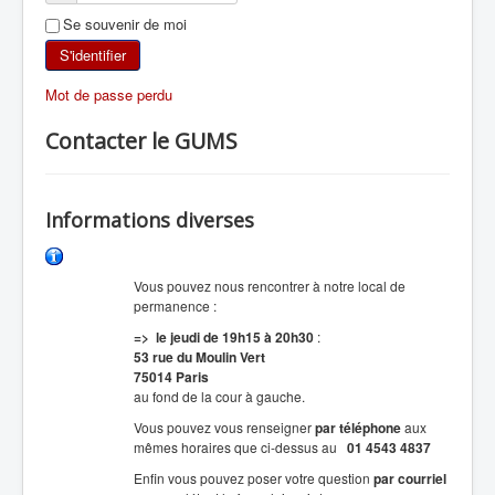
Se souvenir de moi
SKI DE RANDONNÉE
S'identifier
RANDONNÉE PÉDESTRE
Mot de passe perdu
RANDONNÉE SPORTIVE
Contacter le GUMS
Informations diverses
Vous pouvez nous rencontrer à notre local de
permanence :
=> le jeudi de 19h15 à 20h30
:
53 rue du Moulin Vert
75014 Paris
au fond de la cour à gauche.
Vous pouvez vous renseigner
par téléphone
aux
mêmes horaires que ci-dessus au
01 4543 4837
Enfin vous pouvez poser votre question
par courriel