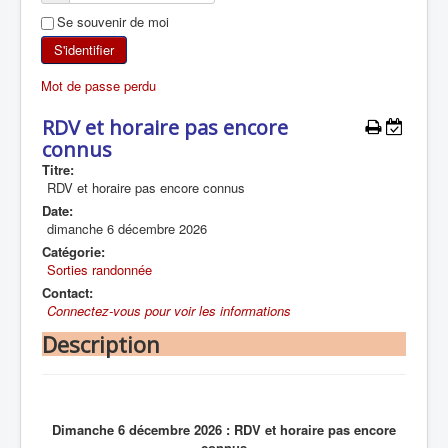
Se souvenir de moi
SKI DE RANDONNÉE
S'identifier
RANDONNÉE PÉDESTRE
Mot de passe perdu
RANDONNÉE SPORTIVE
RDV et horaire pas encore
connus
Titre:
RDV et horaire pas encore connus
Date:
dimanche 6 décembre 2026
Catégorie:
Sorties randonnée
Contact:
Connectez-vous pour voir les informations
Description
Dimanche 6 décembre 2026 : RDV et horaire pas encore
connus