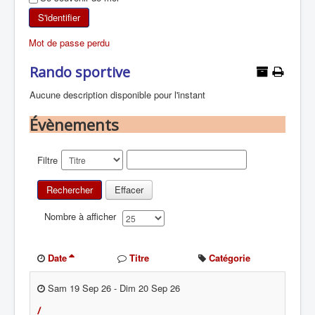
SKI DE RANDONNÉE
S'identifier
Mot de passe perdu
RANDONNÉE PÉDESTRE
Rando sportive
RANDONNÉE SPORTIVE
Aucune description disponible pour l'instant
Évènements
Filtre
Rechercher
Effacer
Nombre à afficher
Date
Titre
Catégorie
Sam 19 Sep 26
-
Dim 20 Sep 26
/