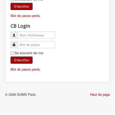
SKI DE RANDONNÉE
S'identifier
Mot de passe perdu
RANDONNÉE PÉDESTRE
CB Login
RANDONNÉE SPORTIVE
Se souvenir de moi
S'identifier
Mot de passe perdu
© 2026 GUMS Paris
Haut de page