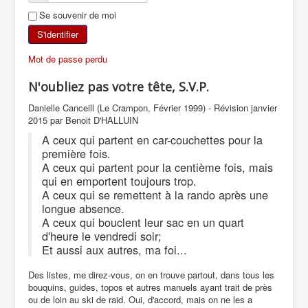
Se souvenir de moi
SKI DE RANDONNÉE
S'identifier
RANDONNÉE PÉDESTRE
Mot de passe perdu
RANDONNÉE SPORTIVE
N'oubliez pas votre tête, S.V.P.
Danielle Canceill (Le Crampon, Février 1999) - Révision janvier
2015 par Benoit D'HALLUIN
A ceux qui partent en car-couchettes pour la
première fois.
A ceux qui partent pour la centième fois, mais
qui en emportent toujours trop.
A ceux qui se remettent à la rando après une
longue absence.
A ceux qui bouclent leur sac en un quart
d'heure le vendredi soir;
Et aussi aux autres, ma foi...
Des listes, me direz-vous, on en trouve partout, dans tous les
bouquins, guides, topos et autres manuels ayant trait de près
ou de loin au ski de raid. Oui, d'accord, mais on ne les a