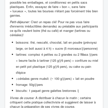
possible les emballages, et conditionnez en petits sacs
plastiques. Enfin, essayez de faire « bon », sans faire
« luxueux », toutes les bourses n'étant pas forcément très bien
garnies.
Petit-déjeuner
: C'est un repas clé! Pour ne pas vous faire
d'ennemis irréductibles demandez au préalable aux participants
ce qu'ils veulent boire (thé ou café) et manger (tartines ou
céréales)!
boissons: thé, nescafé, chocolat, lait en poudre (prévoyez
large, on boit aussi à 4 h) + sucre (5 morceaux/j/personne)
tartines: comptez 4 petites ou 2 grandes ou 2 Wasa /j/pers
+ beurre facile à tartiner (125 g/j/6 pers) + confiture ou miel
en petit pot plastique (125 g/j/6 pers), ou cake ou pain
d'épice
>céréales genre muësli: (~ 100 g/j/pers) + lait en poudre
fromage: 50g/j/pers
biscuits: 1 paquet genre galettes bretonnes /j
Vivres de course:
A distribuer à chacun le matin ; certains
critiquent cette pratique collectiviste et suggèrent de laisser à
chacun la préparation de ses vivres de course.