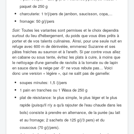
paquet de 250 g
charcuterie: 1 tr/j/pers de jambon, saucisson, copa,...
fromage: 50 g/j/pers
Soir:
Toutes les variantes sont permises et le choix dependra
surtout du lieu d'hébergement, du poids que vous êtes prêts à
porter et de vos talents culinaires. Ainsi, pour une seule nuit en
refuge avec 600 m de dénivelée, emmenez Suzanne et ses
pâtes fraiches au saumon et à l'aneth. Si par contre vous allez
en cabane ou sous tente, évitez les plats à cuire, à moins que
le nettoyage d'une gamelle de raviolis à la tomate ou de lapin
en sauce dans la neige par -5° ne vous rebute pas... Voici
donc une version « légère », qui ne salit pas de gamelle:
soupes minutes: 1,5 /j/pers
1 pain en tranches ou 1 Wasa de 250 g
plat de résistance: le plus simple, le plus léger et le plus
rapide (puisqu'il n'y a qu'à rajouter de l'eau chaude dans les
bols) consiste à prendre en alternance, de la purée (au lait
et au fromage; 2 sachets de 125 g/j/3 pers) et du
couscous (70 g/j/pers).