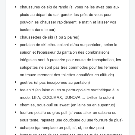
chaussures de ski de rando (si vous ne les avez pas aux
pieds au départ du car, gardez-les près de vous pour
pouvoir les chausser rapidement le matin et laisser vos
baskets dans le car)
chaussettes de ski (1 ou 2 paires)
pantalon de ski et/ou collant et/ou sur-pantalon, selon la
saison et l'épaisseur du pantalon (les combinaisons
intégrales sont à proscrire pour cause de transpiration, les
salopettes ne sont pas très commodes pour les femmes:
on trouve rarement des toilettes chauffées en altitude)
guêtres (si pas incorporées au pantalon)
tee-shirt (en laine ou en supertrucpolaire synthétique à la
mode: LIFA, COOLMAX, DUNOVA,... Evitez le coton)
chemise, sous-pull ou sweat (en laine ou en supertruc)
fourrure polaire ou gros pull (si vous allez en cabane ou
sous tente, rajoutez une doudoune ou une fourrure de plus)
écharpe (ça remplace un pull, si, si, ne riez pas)
bonnet ou cagoule (ça remplace une paire de chaussettes;