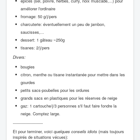
épices (sel, poivre, herbes, curry, noix muscade,...) pour
améliorer l'ordinaire
fromage: 50 g/j/pers
charcuterie: éventuellement un peu de jambon,
saucisses,...
dessert: 1 gâteau ~250g
tisanes: 2/j/pers
Divers:
bougies
citron, menthe ou tisane instantanée pour mettre dans les
gourdes
petits sacs-poubelles pour les ordures
grands sacs en plastiques pour les réserves de neige
gaz: 1 cartouche/j/3 personnes s'il faut faire fondre la
neige. Comptez large.
------------------------
Et pour terminer, voici
quelques conseils idiots
(mais toujours
inspirés de situations vécues):