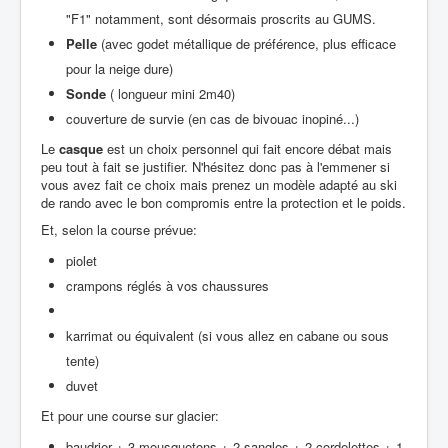
"F1" notamment, sont désormais proscrits au GUMS.
Pelle
(avec godet métallique de préférence, plus efficace
pour la neige dure)
Sonde
( longueur mini 2m40)
couverture de survie (en cas de bivouac inopiné...)
Le
casque
est un choix personnel qui fait encore débat mais
peu tout à fait se justifier. N'hésitez donc pas à l'emmener si
vous avez fait ce choix mais prenez un modèle adapté au ski
de rando avec le bon compromis entre la protection et le poids.
Et, selon la course prévue:
piolet
crampons réglés à vos chaussures
karrimat ou équivalent (si vous allez en cabane ou sous
tente)
duvet
Et pour une course sur glacier:
baudrier + 3 mousquetons + 2 sangles + 2 cordelettes + 1