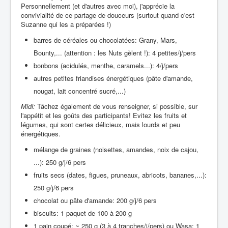
Personnellement (et d'autres avec moi), j'apprécie la
convivialité de ce partage de douceurs (surtout quand c'est
Suzanne qui les a préparées !)
barres de céréales ou chocolatées: Grany, Mars,
Bounty,... (attention : les Nuts gèlent !): 4 petites/j/pers
bonbons (acidulés, menthe, caramels...): 4/j/pers
autres petites friandises énergétiques (pâte d'amande,
nougat, lait concentré sucré,...)
Midi:
Tâchez également de vous renseigner, si possible, sur
l'appétit et les goûts des participants! Evitez les fruits et
légumes, qui sont certes délicieux, mais lourds et peu
énergétiques.
mélange de graines (noisettes, amandes, noix de cajou,
...): 250 g/j/6 pers
fruits secs (dates, figues, pruneaux, abricots, bananes,...):
250 g/j/6 pers
chocolat ou pâte d'amande: 200 g/j/6 pers
biscuits: 1 paquet de 100 à 200 g
1 pain coupé: ~ 250 g (3 à 4 tranches/j/pers) ou Wasa: 1