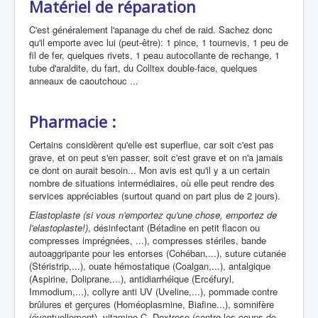
Matériel de réparation
C'est généralement l'apanage du chef de raid. Sachez donc
qu'il emporte avec lui (peut-être): 1 pince, 1 tournevis, 1 peu de
fil de fer, quelques rivets, 1 peau autocollante de rechange, 1
tube d'araldite, du fart, du Colltex double-face, quelques
anneaux de caoutchouc ...
Pharmacie :
Certains considèrent qu'elle est superflue, car soit c'est pas
grave, et on peut s'en passer, soit c'est grave et on n'a jamais
ce dont on aurait besoin... Mon avis est qu'il y a un certain
nombre de situations intermédiaires, où elle peut rendre des
services appréciables (surtout quand on part plus de 2 jours).
Elastoplaste (si vous n'emportez qu'une chose, emportez de
l'elastoplaste!)
, désinfectant (Bétadine en petit flacon ou
compresses imprégnées, ...), compresses stériles, bande
autoaggripante pour les entorses (Cohéban,...), suture cutanée
(Stéristrip,...), ouate hémostatique (Coalgan,...), antalgique
(Aspirine, Doliprane,...), antidiarrhéique (Ercéfuryl,
Immodium,...), collyre anti UV (Uveline,...), pommade contre
brûlures et gerçures (Homéoplasmine, Biafine...), somnifère
(éventuellement), vitamine C, Dextrose (contre les coups de