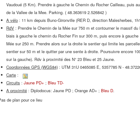
Vaudoué (5 Km). Prendre à gauche le Chemin du Rocher Cailleau, puis au 
de la Vallee de la Mee. Parking. ( 48.363619 2.526842 )
A vélo
: 11 km depuis Buno-Gironville (RER D, direction Malesherbes, 1h
RdV
: Prendre le Chemin de la Mée sur 750 m et contourner le massif du 
biais à gauche le chemin du Rocher Fin sur 300 m, puis encore à gauche (
Mée sur 250 m. Prendre alors sur la droite le sentier qui limite les parcel
sentier sur 50 m et le quitter par une sente à droite. Poursuivre encore 
sur la gauche). Rdv à proximité des N° 23 Bleu et 25 Jaune.
Coordonnées GPS (WGS84)
: UTM 31U 0465085 E, 5357785 N - 48.3722
Carte
:
Circuits
:
Jaune PD+
;
Bleu TD-
A proximité
: Diplodocus: Jaune PD ; Orange AD+ ;
Bleu D
.
Pas de plan pour ce lieu