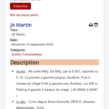
SKI DE RANDONNÉE
S'identifier
Mot de passe perdu
RANDONNÉE PÉDESTRE
JA Martin
RANDONNÉE SPORTIVE
Titre:
JA Martin
Date:
dimanche 14 septembre 2025
Catégorie:
Sorties Fontainebleau
Description
Accès
: A6 sortie Milly. De Milly, par la D 837, rejoindre la
D 16. La prendre à gauche jusqu'au Vaudoué. Puis à
l'entrée du village D 63 à gauche vers Achères, sur 800 m.
Parking à gauche à hauteur du virage. ( 48.35939 2.53457
)
A vélo
: 12 km depuis Buno-Gironville (RER D, direction
Malesherbes, 1h10)