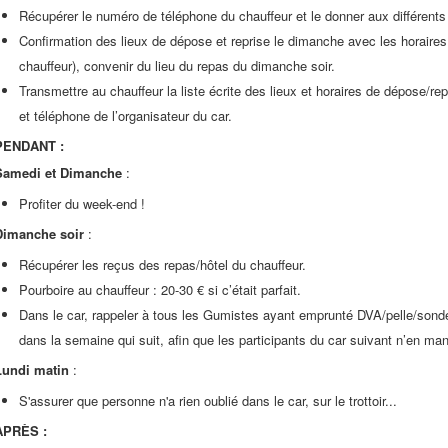
Récupérer le numéro de téléphone du chauffeur et le donner aux différents
Confirmation des lieux de dépose et reprise le dimanche avec les horaires
chauffeur), convenir du lieu du repas du dimanche soir.
Transmettre au chauffeur la liste écrite des lieux et horaires de dépose/r
et téléphone de l’organisateur du car.
PENDANT :
Samedi et Dimanche
:
Profiter du week-end !
Dimanche soir
:
Récupérer les reçus des repas/hôtel du chauffeur.
Pourboire au chauffeur : 20-30 € si c’était parfait.
Dans le car, rappeler à tous les Gumistes ayant emprunté DVA/pelle/sond
dans la semaine qui suit, afin que les participants du car suivant n’en ma
Lundi matin
:
S'assurer que personne n'a rien oublié dans le car, sur le trottoir...
APRÈS :