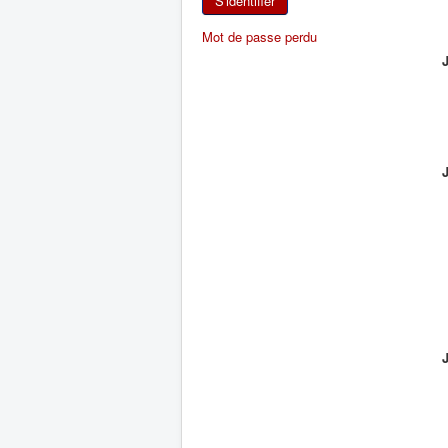
S'identifier
Mot de passe perdu
J
J