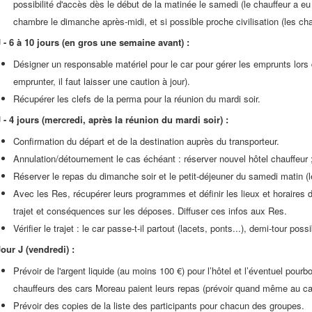
possibilité d'accès dès le début de la matinée le samedi (le chauffeur a eu
chambre le dimanche après-midi, et si possible proche civilisation (les chau
J - 6 à 10 jours (en gros une semaine avant) :
Désigner un responsable matériel pour le car pour gérer les emprunts lors 
emprunter, il faut laisser une caution à jour).
Récupérer les clefs de la perma pour la réunion du mardi soir.
 - 4 jours (mercredi, après la réunion du mardi soir) :
Confirmation du départ et de la destination auprès du transporteur.
Annulation/détournement le cas échéant : réserver nouvel hôtel chauffeur ;
Réserver le repas du dimanche soir et le petit-déjeuner du samedi matin (
Avec les Res, récupérer leurs programmes et définir les lieux et horaires de
trajet et conséquences sur les déposes. Diffuser ces infos aux Res.
Vérifier le trajet : le car passe-t-il partout (lacets, ponts...), demi-tour poss
our J (vendredi) :
Prévoir de l'argent liquide (au moins 100 €) pour l’hôtel et l’éventuel pourbo
chauffeurs des cars Moreau paient leurs repas (prévoir quand même au ca
Prévoir des copies de la liste des participants pour chacun des groupes.