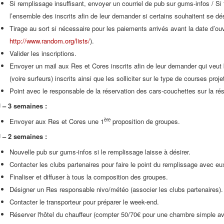
Si remplissage insuffisant, envoyer un courriel de pub sur gums-infos / Si t
l’ensemble des inscrits afin de leur demander si certains souhaitent se dés
Tirage au sort si nécessaire pour les paiements arrivés avant la date d’ou
http://www.random.org/lists/
).
Valider les inscriptions.
Envoyer un mail aux Res et Cores inscrits afin de leur demander qui veut
(voire surfeurs) inscrits ainsi que les solliciter sur le type de courses proje
Point avec le responsable de la réservation des cars-couchettes sur la rés
J – 3 semaines :
ère
Envoyer aux Res et Cores une 1
proposition de groupes.
J – 2 semaines :
Nouvelle pub sur gums-infos si le remplissage laisse à désirer.
Contacter les clubs partenaires pour faire le point du remplissage avec eu
Finaliser et diffuser à tous la composition des groupes.
Désigner un Res responsable nivo/météo (associer les clubs partenaires).
Contacter le transporteur pour préparer le week-end.
Réserver l'hôtel du chauffeur (compter 50/70€ pour une chambre simple ave