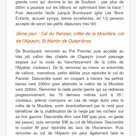
grande croix qui domine le lac de Souliers : pas plus de
200m à pousser sur les bâtons en optimisant bien la trace !
Puis descente facile jusqu'à Brunissard (gîte Les Bons
Enfants, accueil sympa, bières excellentes, en 1/2 pension
accepte de servir les petits déjeuners très tôt)
2ème jour : Col du Pansier, crête de la Moulière, col
de l'Alpavin, St Martin de Queyrières.
De Brunissard, remonter au Pré Premier, puis accéder au
très joli vallon des chalets de Clapeyto (court passage
exposé sur la route au franchissement de la crête de
l'Alpaliar, couteaux). De là, remonter au mieux un ensemble
de vallons, mamelons, petits défilés pour rejoindre le col du
Pansier. Descendre ouest en coupant à travers les petites
barres vers 2300m pour atteindre le vallon de la Moulière
vers 2250m. Remonter la raide pente (pente qui se redresse
progressivement, les 75 derniers mètres sont à 35°,
couteaux, prévoir crampons en cas de neige dure) vers la
crête de la Moulière, sortir éventuellement par le nord pour
bénéficier de la stabilisation de la neige par les rochers sur
sa rive gauche. Descendre 40m vers NW (pas plus, on garde
les peaux), puis remonter SW au col de Mouriare. Descendre
le couloir W pour rejoindre les lacs de l'Ascension. Puis
remonter au col de l'Alpavin (on peut également faire le