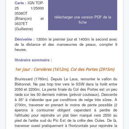
Carte :
IGN TOP-
25 1/25000
3536OT
télécharger une version PDF de la
(Briançon) et
fiche
3537ET
(Guillestre)
Dénivelée :
1300m le premier jour et 1400m le second avec
de la distance et des manoeuvres de peaux, compter 9
heures.
Itinéraire sommaire :
1er jour : Cervières (1612m), Col des Portes (2915m)
Brunissard (1760m). Depuis Le Laus, remonter le vallon du
Blétonnet. Ne pas trop tirer vers le SSW dans la forêt entre
2050 et 2200m. La pente finale du Col des Portes est un peu
raide sur les 50 derniers mètres (prévoir couteaux). Descente
à 35° à n'aborder que par conditions de neige très sûres. A
2700m, traverser en prenant le moins de pente possible (2
éperons à contourner obligent cependant à perdre de
l'altitude) pour rejoindre un plat bien marqué vers 2550 au
pied de l'arête sud du Pic Est de la crête des Oules. De là,
traverser ouest pratiquement à l'horizontale pour rejoindre la