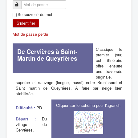
SKI DE RANDONNÉE
Se souvenir de moi
RANDONNÉE PÉDESTRE
S'identifier
Mot de passe perdu
RANDONNÉE SPORTIVE
Classique le
De Cervières à Saint-
premier jour,
Martin de Queyrières
cet itinéraire
offre ensuite
une traversée
originale,
superbe et sauvage (longue, aussi) entre Brunissard et
Saint martin de Queyrières. A faire par neige bien
stabilisée.
Cliquer sur le schéma pour l'agrandir
Difficulté :
PD
Départ :
Du
village de
Cervières.