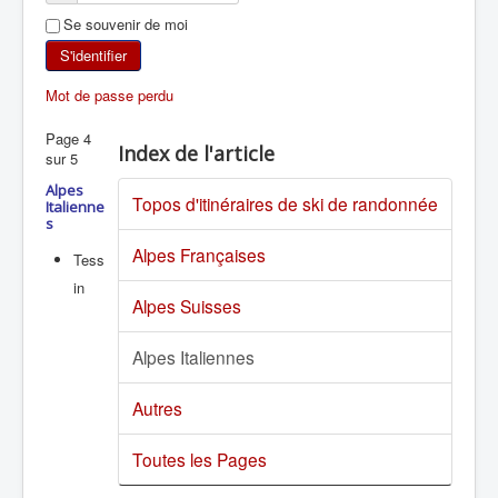
Se souvenir de moi
SKI DE RANDONNÉE
S'identifier
RANDONNÉE PÉDESTRE
Mot de passe perdu
RANDONNÉE SPORTIVE
Page 4
Index de l'article
sur 5
Alpes
Topos d'itinéraires de ski de randonnée
Italienne
s
Alpes Françaises
Tess
in
Alpes Suisses
Alpes Italiennes
Autres
Toutes les Pages