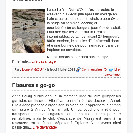
La sortie à la Dent d'Orlu s'est déroulée le
weekend du 29-30 juin après un voyage en
train couchette. La date fut choisie pour éviter
la neige au sommet (2222m) et
pour bénéficier de longues journées de soleil.
Faut dire que les voies sur la Dent sont
interminables, certaines faisant 27 longueurs,
800m environ, le solstice d'été s'averait donc
être une bonne date pour s'engager dans de
trépidantes envolées.
Nous n'avions cependant pas anticipé
l'infernale...
Lire davantage
Par :
Lionel AIGOUY
- le jeudi 4 juillet 2019
Commentaires (0)
Lire
davantage
Fissures à go-go
Anne-Soisig cultive depuis un moment l'idée de faire grimper les
gumistes en fissures. Elle rêvait en parallèle de découvrir Annot.
Elle a donc proposé d'organiser un stage pour apprendre la grimpe
en fissure à Annot. Ainsi fut fait. Un car-couchette affrété pour
transporter les 23 stagiaires, quelques inquiétudes pour le
rentabiliser, mais le club d'escalade de Massy est venu à la
rescousse en se faisant déposer à Orpierre. Nous avons ainsi
passé qua...
Lire davantage