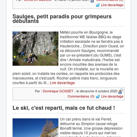
Lire davantage
Saulges, petit paradis pour grimpeurs
débutants
Météo pourrie en Bourgogne, le
traditionnel WE falaise-BBQ du stage
initiation escalade ne se tiendra pas à
Hauteroche... Direction plein Ouest, on
va découvrir Saulges, recommandé
par un ex-président (du GUMS), c'est
dire ! Arrivée matudinale, l'herbe est
encore mouillée des averses de la
nuit. On s'installe, sur la muraille en
plein soleil, on installe les cordes, on rappelle les protocoles des
manoeuvres, et c'est parti. Rocher patiné mais franc, longueurs
courtes à partir du III...
Lire davantage
Par :
Dominique GOSSET
- le dimanche 4 octobre 2020
Commentaires (0)
Lire davantage
Le ski, c'est reparti, mais ce fut chaud !
Un car prévu dans le val Ferret,
détourné au Simplon cause refuge
Bonatti fermé. Une grosse dépression
visible depuis 10 jours qui met les