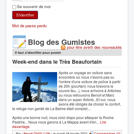
Se souvenir de moi
SKI DE RANDONNÉE
S'identifier
RANDONNÉE PÉDESTRE
Mot de passe perdu
RANDONNÉE SPORTIVE
Blog des Gumistes
pour être averti des nouveautés
Il faut s'identifier pour poster
Week-end dans le Très Beaufortain
Après un voyage en voiture sans
encombre où nous n'avons pas vu
l'ombre d'une voiture de police à partir
de 20h (pourtant, nous bravons le
couvre feu...), nous arrivons à Arêches
ou nous retrouvons Benoit et Marc
dans un super Airbnb...Et oui, nous
avons été obligés de choisir le confort,
le refuge non gardé de La Balme était complet....
Après une bonne nuit, nous voici dispo pour attaquer la Roche
Pastrire... Nous nous garons à La Mappa avant d'en...
Lire
davantage
Par :
Benoit D'HALLUIN
- le mardi 19 janvier 2021
Commentaires (0)