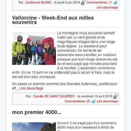
Par :
Guillaume BLANC
- le jeudi 6 juin 2019
Commentaires (1)
Lire davantage
Vallorcine - Week-End aux milles
souvenirs
La montagne nous accueille samedi
matin par un vent glacial et de
magnifiques virages dans une neige
toute légère. Le weekend peut
commencer. On est tenté de
descendre sans s'arrêter, en oubliant
presque que tout virage descendu est
dû et sera payé qqs minutes plus tard
à la montée. L'ascension commence
enfin. En ce 13 avril on ne s'attendait pas à cet air si frais, mais le
ciel est d'un bleu immaculé.
On passe un premier sommet (les Grandes Autannes), parfait pour
aff...
Lire davantage
Par :
Camille DE SAINT EXUPÉRY
- le vendredi 19 avril 2019
Commentaires (0)
Lire davantage
mon premier 4000...
et non!! il ne s'agit pas d'un sommet à
4000 mais d'un weekend à 4000 de