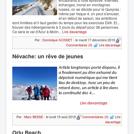
encadrants à rude épreuve. Intenses
échanges, moral en montagnes
russes, on se décide pour le Queyras :
même par risque 4, on peut s'amuser,
et en début de saison, les ambitions
sont limitées et il faut garder du temps pour les exercices DVA. Et...
trouver des hébergements à 3 jours du départ pour 38 personnes.
Ce sera le val d'Azur à Molin...
Lire davantage
Par :
Dominique GOSSET
- le mardi 17 décembre 2019
Commentaires (0)
Lire davantage
Névache: un rêve de jeunes
Article longtemps porté disparu, il 
a finalement pu être exhumé du 
dépotoir numérique qui me tient 
lieu de desktop. Avec un peu de 
retard donc, un article à lire dans 
la continuité des 4...

			Lire davantage		
Par :
Marc BESSE
- le lundi 19 août 2019
Commentaires (0)
Lire
davantage
Orlu Beach.