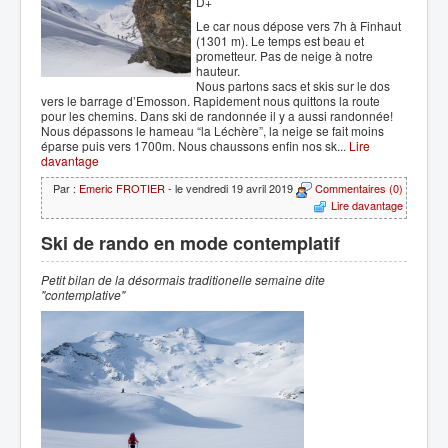
D+
Le car nous dépose vers 7h à Finhaut
(1301 m). Le temps est beau et
prometteur. Pas de neige à notre
hauteur.
Nous partons sacs et skis sur le dos
vers le barrage d’Emosson. Rapidement nous quittons la route
pour les chemins. Dans ski de randonnée il y a aussi randonnée!
Nous dépassons le hameau “la Léchère”, la neige se fait moins
éparse puis vers 1700m. Nous chaussons enfin nos sk...
Lire
davantage
Par :
Emeric FROTIER
- le vendredi 19 avril 2019
Commentaires (0)
Lire davantage
Ski de rando en mode contemplatif
Petit bilan de la désorm
ais traditionelle semaine dite
"contemplative"