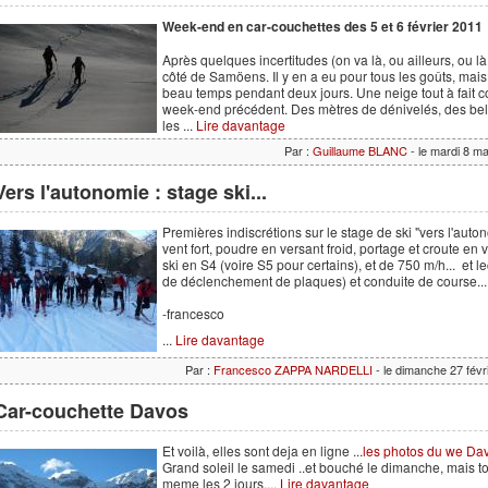
Week-end en car-couchettes des 5 et 6 février 2011
Après quelques incertitudes (on va là, ou ailleurs, ou là, 
côté de Samöens. Il y en a eu pour tous les goûts, ma
beau temps pendant deux jours. Une neige tout à fait c
week-end précédent. Des mètres de dénivelés, des bel
les ...
Lire davantage
Par :
Guillaume BLANC
- le mardi 8 m
Vers l'autonomie : stage ski...
Premières indiscrétions sur le stage de ski "vers l'aut
vent fort, poudre en versant froid, portage et croute en
ski en S4 (voire S5 pour certains), et de 750 m/h... et
de déclenchement de plaques) et conduite de course...
-francesco
...
Lire davantage
Par :
Francesco ZAPPA NARDELLI
- le dimanche 27 fév
Car-couchette Davos
Et voilà, elles sont deja en ligne ...
les photos du we Da
Grand soleil le samedi ..et bouché le dimanche, mais
meme les 2 jours....
Lire davantage