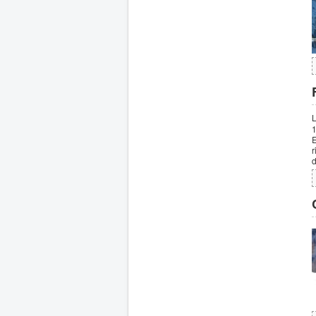
L
1
E
r
d