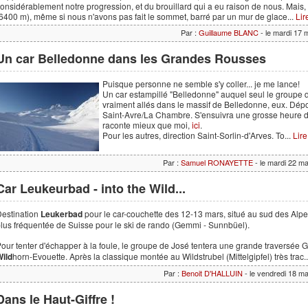
onsidérablement notre progression, et du brouillard qui a eu raison de nous. Mais,
6400 m), même si nous n'avons pas fait le sommet, barré par un mur de glace...
Lir
Par :
Guillaume BLANC
- le mardi 17 
Un car Belledonne dans les Grandes Rousses
Puisque personne ne semble s'y coller... je me lance!
Un car estampillé "Belledonne" auquel seul le groupe d
vraiment allés dans le massif de Belledonne, eux. Dé
Saint-Avre/La Chambre. S'ensuivra une grosse heure d
raconte mieux que moi,
ici
.
Pour les autres, direction Saint-Sorlin-d'Arves. To...
Lir
Par :
Samuel RONAYETTE
- le mardi 22 m
Car Leukeurbad - into the Wild...
estination
Leukerbad
pour le car-couchette des 12-13 mars, situé au sud des Alpe
lus fréquentée de Suisse pour le ski de rando (Gemmi - Sunnbüel).
our tenter d'échapper à la foule, le groupe de José tentera une grande traversée
ild
horn-Evouette. Après la classique montée au Wildstrubel (Mittelgipfel) très trac.
Par :
Benoit D'HALLUIN
- le vendredi 18 m
Dans le Haut-Giffre !