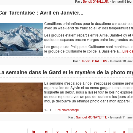
Par :
Benoit D'HALLUIN
- le mardi 8 fév
Car Tarentaise : Avril en Janvier...
Conditions printanières pour le deuxième car-couchette 
avec un week-end de franc soleil et des températures t
Les groupes étaient répartis entre Aime, Sainte-Foy et V
quelques espaces encore vierges entre les grandes usi
Les groupes de Philippe et Guillaume sont montés au d
le groupe de Guillaume le col de la Sassière à...
Lire d
Par :
Benoit D'HALLUIN
- le mardi 18 jan
La semaine dans le Gard et le mystère de la photo m
La semaine d'escalade à noël s'est passé comme prévu
organisation de Sylvie et au menu gargantuesque conc
frisquette au début, nous a laissé tout le loisir d'explor
de nous reposer avec un peu de tourisme les jours plus
moi, je découvre un étrange photo dans mon appareil. D
1- U...
Lire davantage
Par :
Samuel RONAYETTE
- le mardi 11 jan
2
3
4
5
6
7
8
9