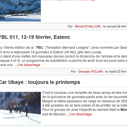
Par :
Benoit D'HALLUIN
- le samedi 26 fév
FBL 011, 12-19 février, Estenc
a 10ème édition de la "
FBL
" ("fondation Bernard Lesigne", ainsi nommée par George
0 ans) a regroupée 16 gumistes à Estenc (Ht Var), gite des Louiqs.
n dépit d'une météo fort mauvaise (temps correct le dimanche de l'arrivée et le derni
isques 3 et 4), un programme de substitution a permis de sortir tous les jours san
ans une ...
Lire davantage
Par :
Georges POLIAN
- le mardi 22 fév
Car Ubaye : toujours le printemps
C'est à nouveau une tempête de beau temps et des mon
de la quinzaine de gumistes partis avec le car-couchett
Malgré la faible épaisseur de neige en dessous de 2000
a été possible de se faire plaisir et de profiter de la mét
Pour le groupe de José l'objectif du samedi était le
Mon
sud de Barcelo...
Lire davantage