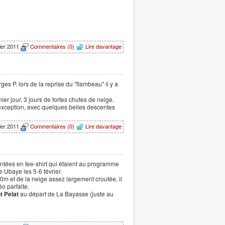
rier 2011
Commentaires (0)
Lire davantage
s P. lors de la reprise du "flambeau" il y a
er jour, 3 jours de fortes chutes de neige,
s exception, avec quelques belles descentes
rier 2011
Commentaires (0)
Lire davantage
tées en tee-shirt qui étaient au programme
e Ubaye les 5-6 février.
m et de la neige assez largement croutée, il
éo parfaite.
t Pelat
au départ de La Bayasse (juste au