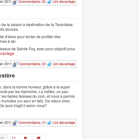
rier 2011
Commentaires (0)
Lire davantage
de la saison à destination de la Tarantaise,
rès douces.
al d'Isère pour tenter de profiter des
nes à ski.
essus de Sainte-Foy, avec pour objectif pour
avantage
vier 2011
Commentaires (0)
Lire davantage
ystère
, dans la bonne humeur, grâce à la super
octé par les Galmiche. La météo, un peu
er les belles falaises du coin, et nous a permis
 humides (un seul en fait). De retour chez
e quoi s'agit-il selon vous?
vier 2011
Commentaires (1)
Lire davantage
10
11