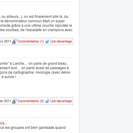
ou ailleurs...), on est finalement allé là, du
is le dénominateur commun était un super
orrecte grâce à une ultime couche rajoutée le
les courbes, de l'escalade en crampons avec
ars 2011
Commentaires (1)
Lire davantage
onomie" à Larche... on parle de grand beau,
 versant sud... on parle aussi de passages à
 leçons de cartographie, nivologie (avec démo
 à suivre !
rier 2011
Commentaires (2)
Lire davantage
vos
...
 tous les groupes ont bien gambade quand