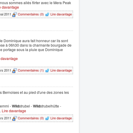
 nous sommes allés flirter avec le Mera Peak
e davantage
mai 2011
Commentaires (0)
Lire davantage
e Dominique aura fait honneur car ils sont
pose à 06h30 dans la charmante bourgade de
e portage sous la pluie que Dominique
e davantage
ars 2011
Commentaires (1)
Lire davantage
s Bernoises et au pied d'une des zones les
 Gemmi -
Wild
strubel -
Wild
strubelhütte -
..
Lire davantage
ars 2011
Commentaires (0)
Lire davantage