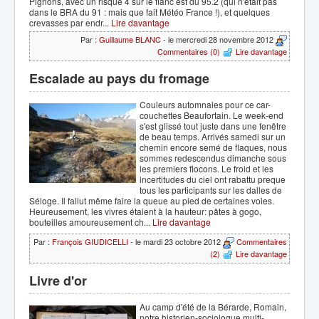
Pignons, avec un risque 4 sur le flanc est du 95.2 (qui n'était pas
dans le BRA du 91 : mais que fait Météo France !), et quelques
crevasses par endr...
Lire davantage
Par :
Guillaume BLANC
- le mercredi 28 novembre 2012
Commentaires (0)
Lire davantage
Escalade au pays du fromage
Couleurs automnales pour ce car-
couchettes Beaufortain. Le week-end
s'est glissé tout juste dans une fenêtre
de beau temps. Arrivés samedi sur un
chemin encore semé de flaques, nous
sommes redescendus dimanche sous
les premiers flocons. Le froid et les
incertitudes du ciel ont rabattu preque
tous les participants sur les dalles de
Séloge. Il fallut même faire la queue au pied de certaines voies.
Heureusement, les vivres étaient à la hauteur: pâtes à gogo,
bouteilles amoureusement ch...
Lire davantage
Par :
François GIUDICELLI
- le mardi 23 octobre 2012
Commentaires
(2)
Lire davantage
Livre d'or
Au camp d'été de la Bérarde, Romain,
notre historien-sociologue multi-