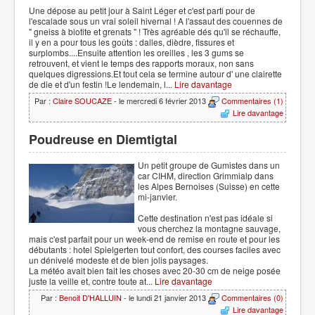
Une dépose au petit jour à Saint Léger et c'est parti pour de
l'escalade sous un vrai soleil hivernal ! A l'assaut des couennes de
" gneiss à biotite et grenats " ! Très agréable dés qu'il se réchauffe,
il y en a pour tous les goûts : dalles, dièdre, fissures et
surplombs....Ensuite attention les oreilles , les 3 gums se
retrouvent, et vient le temps des rapports moraux, non sans
quelques digressions.Et tout cela se termine autour d' une clairette
de die et d'un festin !Le lendemain, l...
Lire davantage
Par :
Claire SOUCAZE
- le mercredi 6 février 2013
Commentaires (1)
Lire davantage
Poudreuse en Diemtigtal
Un petit groupe de Gumistes dans un
car CIHM, direction Grimmialp dans
les Alpes Bernoises (Suisse) en cette
mi-janvier.
Cette destination n'est pas idéale si
vous cherchez la montagne sauvage,
mais c'est parfait pour un week-end de remise en route et pour les
débutants : hotel Spielgerten tout confort, des courses faciles avec
un dénivelé modeste et de bien jolis paysages.
La météo avait bien fait les choses avec 20-30 cm de neige posée
juste la veille et, contre toute at...
Lire davantage
Par :
Benoit D'HALLUIN
- le lundi 21 janvier 2013
Commentaires (0)
Lire davantage