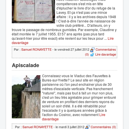
compétences s'est mis en tête
d'éplucher le livre d'or du refuge de la
Lavey. Et ça n'est pas une mince
affaire : il y a les archives depuis 1948
! C'est-à-dire l'année de naissance de
votre club préféré... D'ailleurs, on y
trouve le passage de nombreux gumistes. Par exemple, Claudine y
était montée le 7 juillet 1955. Et 57 ans après (pas plus tard
qu'avant-hier pour être exact) elle revient sur les lieux pour ...
Lire
davantage
Par :
Samuel RONAYETTE
- le vendredi 27 juillet 2012
Commentaires
(0)
Lire davantage
Apiscalade
Connaissez-vous le Viaduc des Fauvettes à
Bures-sur-Yvette? Le seul site en région
parisienne où l'on peut enchaîner plus de 30
mètres d'escalade verticale. Pas franchement
"naturel", mais pas tout à fait un mur non plus,
c'est un lieu très agréable pour grimper entouré
de verdure en profitant des derniers rayons du
soleil un soir d'été. Il a été réhabilité pour
l'escalade il y a quelques années grâce à
l'action du Cosiroc, avec notamment
Lire
davantage
Par :
Samuel RONAYETTE
- le mardi 3 juillet 2012
Commentaires (0)