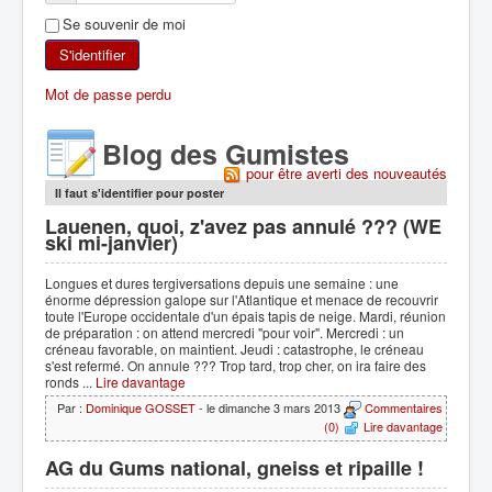
Se souvenir de moi
SKI DE RANDONNÉE
S'identifier
RANDONNÉE PÉDESTRE
Mot de passe perdu
RANDONNÉE SPORTIVE
Blog des Gumistes
pour être averti des nouveautés
Il faut s'identifier pour poster
Lauenen, quoi, z'avez pas annulé ??? (WE
ski mi-janvier)
Longues et dures tergiversations depuis une semaine : une
énorme dépression galope sur l'Atlantique et menace de recouvrir
toute l'Europe occidentale d'un épais tapis de neige. Mardi, réunion
de préparation : on attend mercredi "pour voir". Mercredi : un
créneau favorable, on maintient. Jeudi : catastrophe, le créneau
s'est refermé. On annule ??? Trop tard, trop cher, on ira faire des
ronds ...
Lire davantage
Par :
Dominique GOSSET
- le dimanche 3 mars 2013
Commentaires
(0)
Lire davantage
AG du Gums national, gneiss et ripaille !