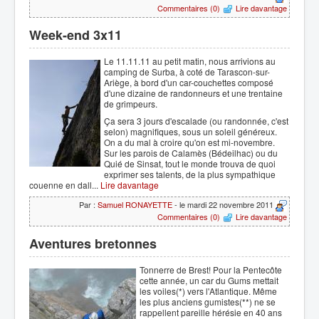
Commentaires (0)
Lire davantage
Week-end 3x11
Le 11.11.11 au petit matin, nous arrivions au
camping de Surba, à coté de Tarascon-sur-
Ariège, à bord d'un car-couchettes composé
d'une dizaine de randonneurs et une trentaine
de grimpeurs.
Ça sera 3 jours d'escalade (ou randonnée, c'est
selon) magnifiques, sous un soleil généreux.
On a du mal à croire qu'on est mi-novembre.
Sur les parois de Calamès (Bédeilhac) ou du
Quié de Sinsat, tout le monde trouva de quoi
exprimer ses talents, de la plus sympathique
couenne en dall...
Lire davantage
Par :
Samuel RONAYETTE
- le mardi 22 novembre 2011
Commentaires (0)
Lire davantage
Aventures bretonnes
Tonnerre de Brest! Pour la Pentecôte
cette année, un car du Gums mettait
les voiles(*) vers l'Atlantique. Même
les plus anciens gumistes(**) ne se
rappellent pareille hérésie en 40 ans