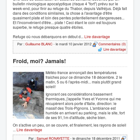
bulletin nivologique apocalyptique (risque 4 "fort") prévu sur le
week-end, pour finir au refuge du Thabor, depuis Valfréjus. Déjà fait
dans des conditions similaires, la chose a l'avantage d'être
quasiment plate et loin des pentes potentiellement dangereuses...
Et l'inconvénient d'être... plate ! Ceci étant le coin est toujours
superbe, le refuge presque quatre étoiles.
Refuge où nous débarquons en début d...
Lire davantage
Par :
Guillaume BLANC
- le mardi 10 janvier 2012
Commentaires (0)
Lire davantage
Froid, moi? Jamais!
Météo-france annonçait des températures
fraîches pour ce dimanche 18 décembre. 2 le
matin, 5 ou 6 l'après-midi... mais plutôt grand
soleil!
Ignorant ces considérations bassement
thermiques, j'appelle Yves et Yvonne qui me
récupèrent alors porte d'Italie, direction: le
massif des Trois-Pignons. L'ambiance est
humide en arrivant au parking, mais le site, fort
de ses 91,1m d'altitude, sèche bien.
On s'active un peu, on se couvre, et finalement, les rayons de soleil
...
Lire davantage
Par :
Samuel RONAYETTE
- le dimanche 18 décembre 2011