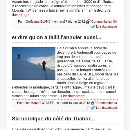
Aucun besoin, juste le prestige d'atteindre les 3000 m d'altitude...
À l'occasion d'un conseil d'administration dans le briançonnais,
Mountain Wilderness a lancé l'invitation d'aller manifeste...
Lire
davantage
Par :
Guillaume BLANC
- le mardi 7 février 2012
Commentaires (0)
Lire davantage
et dire qu'on a failli l'annuler aussi...
Déjà qu'on a annulé la sortie de
décembre à Andermatt pour cause de
trop peu de neige trop risquée
(paradoxal, mais vrai, hélas)... Et là,
risque 5/5 vendredi matin après le
passage de la tempête Andréa (non,
pas celui du CAF-RSF), moral dans les
chaussettes : on va aller faire des
ronds dans la neige en regardant
s'effondrer la montagne, certains ont craqué... mais le devoir, n'est
ce pas, le stage nivo' doit se dérouler, sinon, quoi, comment seront
formés nos futurs encadrants...
Lire davantage
Par :
Dominique GOSSET
- le mardi 10 janvier 2012
Commentaires
(1)
Lire davantage
Ski nordique du côté du Thabor...
Une idée de destination en début de semaine, détrônée par un