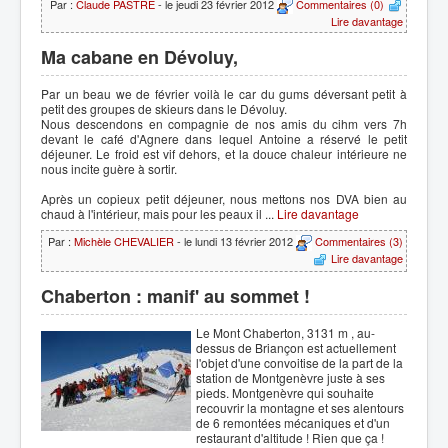
Par :
Claude PASTRE
- le jeudi 23 février 2012
Commentaires (0)
Lire davantage
Ma cabane en Dévoluy,
Par un beau we de février voilà le car du gums déversant petit à
petit des groupes de skieurs dans le Dévoluy.
Nous descendons en compagnie de nos amis du cihm vers 7h
devant le café d'Agnere dans lequel Antoine a réservé le petit
déjeuner. Le froid est vif dehors, et la douce chaleur intérieure ne
nous incite guère à sortir.
Après un copieux petit déjeuner, nous mettons nos DVA bien au
chaud à l'intérieur, mais pour les peaux il ...
Lire davantage
Par :
Michèle CHEVALIER
- le lundi 13 février 2012
Commentaires (3)
Lire davantage
Chaberton : manif' au sommet !
Le Mont Chaberton, 3131 m , au-
dessus de Briançon est actuellement
l'objet d'une convoitise de la part de la
station de Montgenèvre juste à ses
pieds. Montgenèvre qui souhaite
recouvrir la montagne et ses alentours
de 6 remontées mécaniques et d'un
restaurant d'altitude ! Rien que ça !