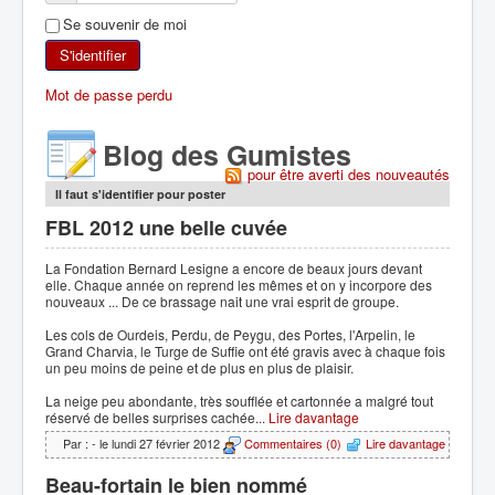
Se souvenir de moi
SKI DE RANDONNÉE
S'identifier
RANDONNÉE PÉDESTRE
Mot de passe perdu
RANDONNÉE SPORTIVE
Blog des Gumistes
pour être averti des nouveautés
Il faut s'identifier pour poster
FBL 2012 une belle cuvée
La Fondation Bernard Lesigne a encore de beaux jours devant
elle. Chaque année on reprend les mêmes et on y incorpore des
nouveaux ... De ce brassage nait une vrai esprit de groupe.
Les cols de Ourdeis, Perdu, de Peygu, des Portes, l'Arpelin, le
Grand Charvia, le Turge de Suffie ont été gravis avec à chaque fois
un peu moins de peine et de plus en plus de plaisir.
La neige peu abondante, très soufflée et cartonnée a malgré tout
réservé de belles surprises cachée...
Lire davantage
Par :
- le lundi 27 février 2012
Commentaires (0)
Lire davantage
Beau-fortain le bien nommé