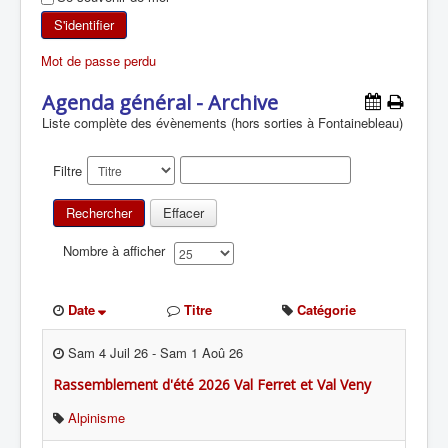
SKI DE RANDONNÉE
S'identifier
Mot de passe perdu
RANDONNÉE PÉDESTRE
Agenda général - Archive
RANDONNÉE SPORTIVE
Liste complète des évènements (hors sorties à Fontainebleau)
Filtre
Rechercher
Effacer
Nombre à afficher
Date
Titre
Catégorie
Sam 4 Juil 26
-
Sam 1 Aoû 26
Rassemblement d'été 2026 Val Ferret et Val Veny
Alpinisme