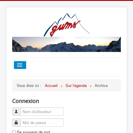
ACCUEIL
Vous êtes ici :
Accueil
Sur l'agenda
Archive
TOUT SUR LE GUMS
Connexion
ESCALADE
ALPINISME
Se souvenir de moi