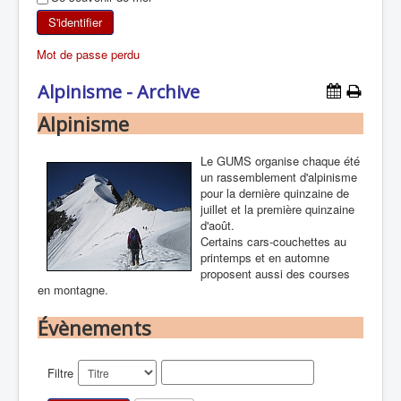
SKI DE RANDONNÉE
S'identifier
Mot de passe perdu
RANDONNÉE PÉDESTRE
Alpinisme - Archive
RANDONNÉE SPORTIVE
Alpinisme
Le GUMS organise chaque été
un rassemblement d'alpinisme
pour la dernière quinzaine de
juillet et la première quinzaine
d'août.
Certains cars-couchettes au
printemps et en automne
proposent aussi des courses
en montagne.
Évènements
Filtre