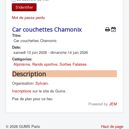
SKI DE RANDONNÉE
S'identifier
Mot de passe perdu
RANDONNÉE PÉDESTRE
Car couchettes Chamonix
RANDONNÉE SPORTIVE
Titre:
Car couchettes Chamonix
Date:
samedi 13 juin 2026
-
dimanche 14 juin 2026
Catégories:
Alpinisme
,
Rando sportive
,
Sorties Falaises
Description
Organisation:
Sylvain
.
Inscriptions
sur le site du Gums.
Pas de plan pour ce lieu
Powered by
JEM
© 2026 GUMS Paris
Haut de page