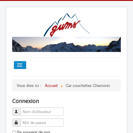
ACCUEIL
Vous êtes ici :
Accueil
Car couchettes Chamonix
TOUT SUR LE GUMS
Connexion
ESCALADE
ALPINISME
Se souvenir de moi