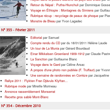
Retour du Népal : Putha-Hiunchuli
par Dominique Gosse
Voyage en Éthiopie : Montagnes du Simiens
par Guilla
Rubrique récup : recyclage de peaux de phoque
par Pier
Monstre de Bleau
par Yvon Lagadec
N° 355 - Février 2011
Editorial
par Samuel
Compte rendu du CD
par du 18/01/2011 Hélène Laude
Un tour de La Munia
par Gérard Bourdaud
Einar Mikkelsen Groenland 1909-1912
par Claude Pastr
La Sanction
par Guillaume Blanc
Voyage dans le Gard
par Céline Arsac
A propos d'une photo non publiée (F. Truffaut)
par Yvon
Une semaine de randonnées en Corrèze
par Jacqueline
Rallye 2011 : Flykten Fran Djävuls Klyftan...
Rubrique mode
par Mireille Morineau
Annonce rassemblement Monserrat
Recette gros sablé Mont-Blanc
N° 354 - Décembre 2010