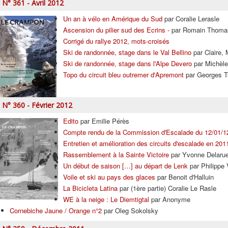
N° 361 - Avril 2012
Un an à vélo en Amérique du Sud
par Coralie Lerasle
Ascension du pilier sud des Ecrins -
par Romain Thoma
Corrigé du rallye 2012, mots-croisés
Ski de randonnée, stage dans le Val Bellino
par Claire,
Ski de randonnée, stage dans l'Alpe Devero
par Michèle
Topo du circuit bleu outremer d'Apremont
par Georges T
N° 360 - Février 2012
Edito
par Emilie Pérès
Compte rendu de la Commission d'Escalade du 12/01/1
Entretien et amélioration des circuits d'escalade en 201
Rassemblement à la Sainte Victoire
par Yvonne Delaru
Un début de saison […] au départ de Lenk
par Philippe 
Voile et ski au pays des glaces
par Benoit d'Halluin
La Bicicleta Latina
par (1ère partie) Coralie Le Rasle
WE à la neige : Le Diemtigtal
par Anonyme
Cornebiche Jaune / Orange n°2
par Oleg Sokolsky