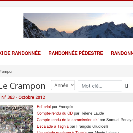
KI DE RANDONNÉE
RANDONNÉE PÉDESTRE
RANDONN
Crampon
Le Crampon
N° 363 - Octobre 2012
Editorial
par François
Compte-rendu du CD
par Hélène Laude
Compte-rendu de la commission ski
par Samuel Ronaye
Escalade à Taghia
par François Giudicelli
L'escalade moderne à Taghia
par Alexis Loireau