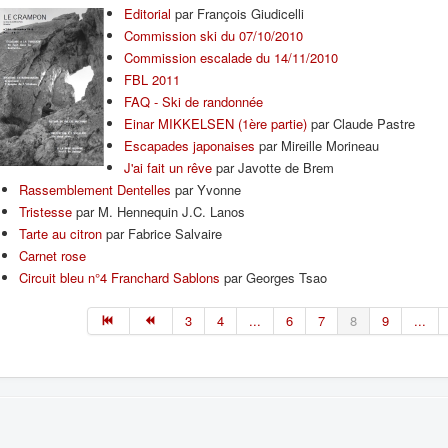
Editorial
par François Giudicelli
Commission ski du 07/10/2010
Commission escalade du 14/11/2010
FBL 2011
FAQ - Ski de randonnée
Einar MIKKELSEN (1ère partie)
par Claude Pastre
Escapades japonaises
par Mireille Morineau
J'ai fait un rêve
par Javotte de Brem
Rassemblement Dentelles
par Yvonne
Tristesse
par M. Hennequin J.C. Lanos
Tarte au citron
par Fabrice Salvaire
Carnet rose
Circuit bleu n°4 Franchard Sablons
par Georges Tsao
3
4
...
6
7
8
9
...