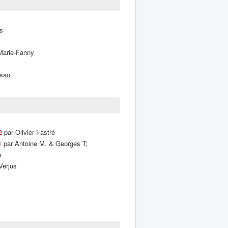
s
 Marie-Fanny
sao
2
par Olivier Fastré
1
par Antoine M. & Georges T;
e
Verjus