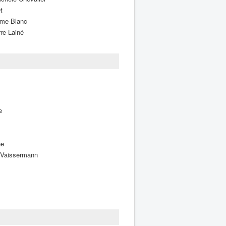
t
ume Blanc
re Lainé
e
ne
 Vaissermann