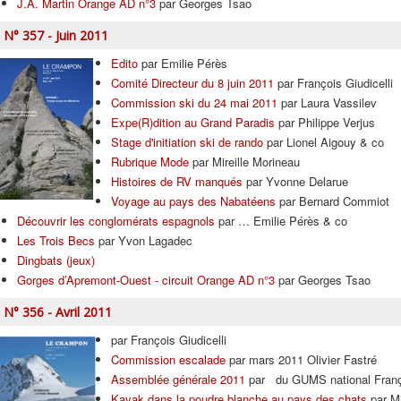
J.A. Martin Orange AD n°3
par Georges Tsao
N° 357 - Juin 2011
Edito
par Emilie Pérès
Comité Directeur du 8 juin 2011
par François Giudicelli
Commission ski du 24 mai 2011
par Laura Vassilev
Expe(R)dition au Grand Paradis
par Philippe Verjus
Stage d'initiation ski de rando
par Lionel Aigouy & co
Rubrique Mode
par Mireille Morineau
Histoires de RV manqués
par Yvonne Delarue
Voyage au pays des Nabatéens
par Bernard Commiot
Découvrir les conglomérats espagnols
par … Emilie Pérès & co
Les Trois Becs
par Yvon Lagadec
Dingbats (jeux)
Gorges d’Apremont-Ouest - circuit Orange AD n°3
par Georges Tsao
N° 356 - Avril 2011
par François Giudicelli
Commission escalade
par mars 2011 Olivier Fastré
Assemblée générale 2011
par du GUMS national Franço
Kayak dans la poudre blanche au pays des chats
par Mi