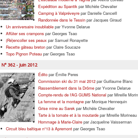
Expédition au Spantik
par Michèle Chevalier
Camping à Valpréveyre
par Danielle Canceill
Randonnée dans le Tessin
par Jacques Giraud
Un anniversaire inoubliable
par Yvonne Delarue
Affûter ses crampons
par Georges Tsao
(Ré)encoller ses peaux
par Samuel Ronayette
Recette gâteau breton
par Claire Soucaze
Topo Pignon Poteau
par Georges Tsao
N° 362 - Juin 2012
Édito
par Émilie Peres
Commission ski du 31 mai 2012
par Guillaume Blanc
Rassemblement dans la Drôme
par Yvonne Delarue
Compte-rendu de l'AG GUMS National
par Mireille Mori
La femme et la montagne
par Monique Hennequin
Grise mine au Sarek
par Michèle Chevalier
Tarte à la tomate et à la moutarde
par Mireille Morineau
Hommage à Marie-Claire
par Jacqueline Vaisserman
Circuit bleu baltique n°13 à Apremont
par Georges Tsao