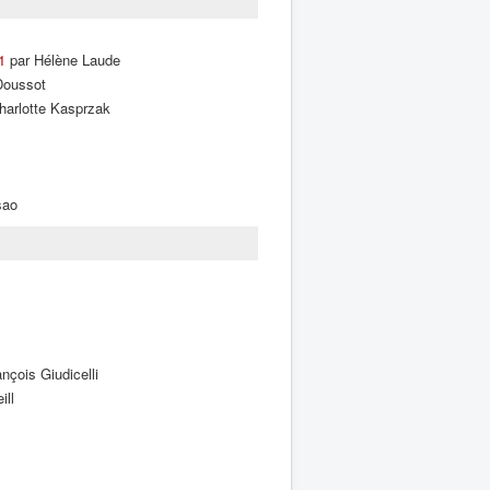
1
par Hélène Laude
Doussot
harlotte Kasprzak
sao
nçois Giudicelli
ill