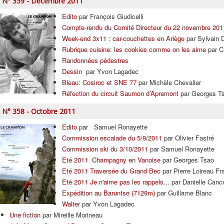
N° 359 - Décembre 2011
Edito
par François Giudicelli
Compte-rendu du Comité Directeur du 22 novembre 201
Week-end 3x11 : car-couchettes en Ariège
par Sylvain 
Rubrique cuisine: les cookies comme on les aime
par C
Randonnées pédestres
Dessin
par Yvon Lagadec
Bleau: Cosiroc et SNE 77
par Michèle Chevalier
Réfection du circuit Saumon d’Apremont
par Georges T
N° 358 - Octobre 2011
Edito
par Samuel Ronayette
Commission escalade du 5/9/2011
par Olivier Fastré
Commission ski du 3/10/2011
par Samuel Ronayette
Eté 2011 Champagny en Vanoise
par Georges Tsao
Eté 2011 Traversée du Grand Bec
par Pierre Loireau Fra
Eté 2011 Je n'aime pas les rappels...
par Danielle Cance
Expédition au Baruntse (7129m)
par Guillame Blanc
Walter
par Yvon Lagadec
Une fiction
par Mireille Morineau