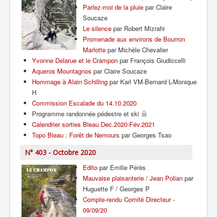
Parlez-moi de la pluie
par Claire
Soucaze
Le silence
par Robert Mizrahi
Promenade aux environs de Bourron
Marlotte
par Michèle Chevalier
Yvonne Delarue et le Crampon
par François Giudiccelli
Aqueros Mountagnos
par Claire Soucaze
Hommage à Alain Schilling
par Karl VM-Bernard L-Monique
H
Commission Escalade du 14.10.2020
Programme randonnée pédestre et ski
Calendrier sorties Bleau Dec.2020-Fév.2021
Topo Bleau : Forêt de Nemours
par Georges Tsao
N° 403 - Octobre 2020
Edito
par Emilie Pérès
Mauvaise plaisanterie / Jean Polian
par
Huguette F / Georges P
Compte-rendu Comité Directeur -
09/09/20