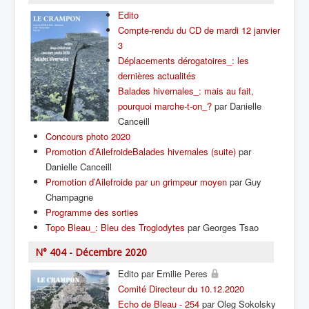
Edito
Compte-rendu du CD de mardi 12 janvier
3
Déplacements dérogatoires_: les
dernières actualités
Balades hivernales_: mais au fait,
pourquoi marche-t-on_?
par Danielle
Canceill
Concours photo 2020
Promotion d’AilefroideBalades hivernales (suite)
par
Danielle Canceill
Promotion d’Ailefroide par un grimpeur moyen
par Guy
Champagne
Programme des sorties
Topo Bleau_: Bleu des Troglodytes
par Georges Tsao
N° 404 - Décembre 2020
Edito par Emilie Peres
Comité Directeur du 10.12.2020
Echo de Bleau - 254
par Oleg Sokolsky