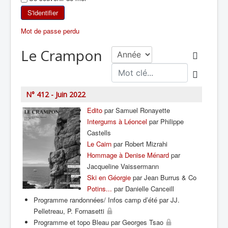
SKI DE RANDONNÉE
S'identifier
Mot de passe perdu
RANDONNÉE PÉDESTRE
Le Crampon
RANDONNÉE SPORTIVE
N° 412 - Juin 2022
Edito
par Samuel Ronayette
Intergums à Léoncel
par Philippe
Castells
Le Cairn
par Robert Mizrahi
Hommage à Denise Ménard
par
Jacqueline Vaissermann
Ski en Géorgie
par Jean Burrus & Co
Potins...
par Danielle Canceill
Programme randonnées/ Infos camp d’été par JJ.
Pelletreau, P. Fornasetti
Programme et topo Bleau par Georges Tsao