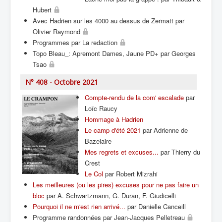
Hubert
Avec Hadrien sur les 4000 au dessus de Zermatt par
Olivier Raymond
Programmes par La redaction
Topo Bleau_: Apremont Dames, Jaune PD+ par Georges
Tsao
N° 408 - Octobre 2021
Compte­-rendu de la com' escalade
par
Loïc Raucy
Hommage à Hadrien
Le camp d'été 2021
par Adrienne de
Bazelaire
Mes regrets et excuses...
par Thierry du
Crest
Le Col
par Robert Mizrahi
Les meilleures (ou les pires) excuses pour ne pas faire un
bloc
par A. Schwartzmann, G. Duran, F. Giudicelli
Pourquoi il ne m'est rien arrivé...
par Danielle Canceill
Programme randonnées par Jean­-Jacques Pelletreau