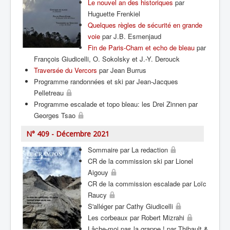
Le nouvel an des historiques
par
Huguette Frenkiel
Quelques règles de sécurité en grande
voie
par J.B. Esmenjaud
Fin de Paris-Cham et echo de bleau
par
François Giudicelli, O. Sokolsky et J.-Y. Derouck
Traversée du Vercors
par Jean Burrus
Programme randonnées et ski par Jean-Jacques
Pelletreau
Programme escalade et topo bleau: les Drei Zinnen par
Georges Tsao
N° 409 - Décembre 2021
Sommaire par La redaction
CR de la commission ski par Lionel
Aigouy
CR de la commission escalade par Loïc
Raucy
S'alléger par Cathy Giudicelli
Les corbeaux par Robert Mizrahi
Lâche-moi pas la grappe ! par Thibault &