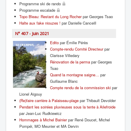
Programme ski de rando
Programme escalade
Topo Bleau: Restant du Long Rocher
par Georges Tsao
Halte aux fake niouzes !
par Danielle Canceill
N° 407 - Juin 2021
Edito
par Émilie Pérès
Compte-rendu Comité Directeur
par
Clarisse Villedary
Rénovation de la perma
par Georges
Tsao
Quand la montagne saigne…
par
Guillaume Blanc
Compte rendu de la commission ski
par
Lionel Aigouy
(Re)faire carrière à Palaiseau-plage
par Thibault Devolder
Pendant les soirées pluvieuses sous la tente à Ailefroide
par Jean-Luc Rudkiewicz
Hommages à Michel Bainier
par René Doucet, Michel
Pompéi, MO Meunier et MA Dervin