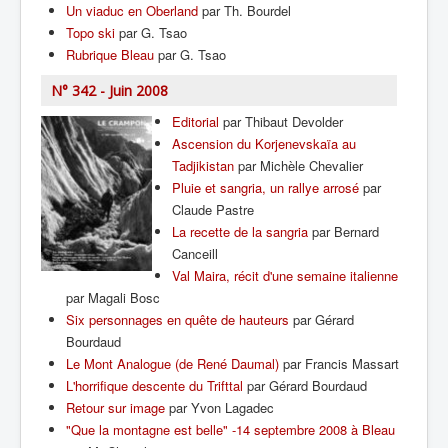
Un viaduc en Oberland
par Th. Bourdel
Topo ski
par G. Tsao
Rubrique Bleau
par G. Tsao
N° 342 - Juin 2008
Editorial
par Thibaut Devolder
Ascension du Korjenevskaïa au
Tadjikistan
par Michèle Chevalier
Pluie et sangria, un rallye arrosé
par
Claude Pastre
La recette de la sangria
par Bernard
Canceill
Val Maira, récit d'une semaine italienne
par Magali Bosc
Six personnages en quête de hauteurs
par Gérard
Bourdaud
Le Mont Analogue (de René Daumal)
par Francis Massart
L'horrifique descente du Trifttal
par Gérard Bourdaud
Retour sur image
par Yvon Lagadec
"Que la montagne est belle" -14 septembre 2008 à Bleau