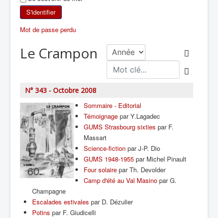
SKI DE RANDONNÉE
S'identifier
Mot de passe perdu
RANDONNÉE PÉDESTRE
Le Crampon
RANDONNÉE SPORTIVE
N° 343 - Octobre 2008
Sommaire - Editorial
Témoignage
par Y.Lagadec
GUMS Strasbourg sixties
par F.
Massart
Science-fiction
par J-P. Dio
GUMS 1948-1955
par Michel Pinault
Four solaire
par Th. Devolder
Camp d'été au Val Masino
par G.
Champagne
Escalades estivales
par D. Dézulier
Potins
par F. Giudicelli