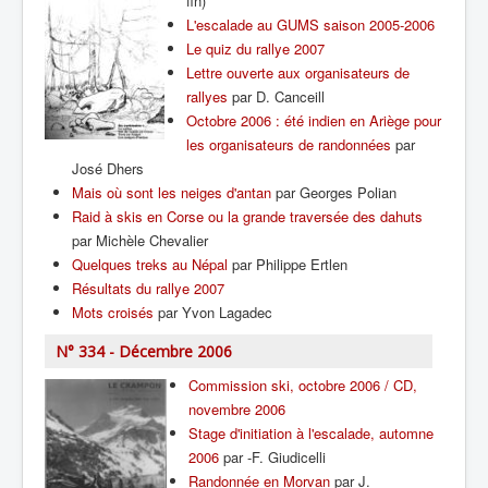
fin)
L'escalade au GUMS saison 2005-2006
Le quiz du rallye 2007
Lettre ouverte aux organisateurs de
rallyes
par D. Canceill
Octobre 2006 : été indien en Ariège pour
les organisateurs de randonnées
par
José Dhers
Mais où sont les neiges d'antan
par Georges Polian
Raid à skis en Corse ou la grande traversée des dahuts
par Michèle Chevalier
Quelques treks au Népal
par Philippe Ertlen
Résultats du rallye 2007
Mots croisés
par Yvon Lagadec
N° 334 - Décembre 2006
Commission ski, octobre 2006 / CD,
novembre 2006
Stage d'initiation à l'escalade, automne
2006
par -F. Giudicelli
Randonnée en Morvan
par J.