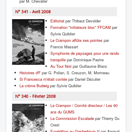
par M. Chevalier
N° 341 - Avril 2008
Editorial
par Thibaut Devolder
Formation "initiateurs bloc" FFCAM
par
Sylvie Quiblier
Le Crampon affûte ses pointes
par
Francis Massart
Symphonie de paysages pour une rando
tranquille
par Dominique Pastre
Au Tour Noir
par Guillaume Blanc
Histoires d'F
par G. Polian, S. Creuzon, M. Morineau
Si Francesca m'était contée
par Daniel Dézulier
La crème Budwig
par Sylvie Quiblier
N° 340 - Février 2008
Le Crampon / Comité directeur / Les 60
ans du GUMS
La Commission Escalade
par Thierry Du
Crest
Expédition au Gasherbrum V
par Arnaud