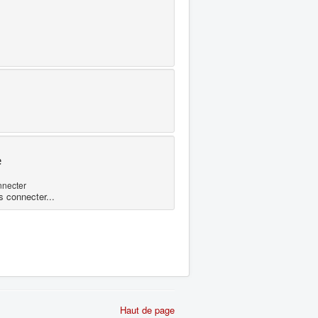
e
nnecter
s connecter...
Haut de page