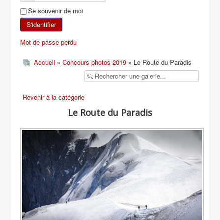
Se souvenir de moi
SKI DE RANDONNÉE
S'identifier
RANDONNÉE PÉDESTRE
Mot de passe perdu
RANDONNÉE SPORTIVE
Accueil
»
Concours photos 2019
» Le Route du Paradis
Revenir à la catégorie
Le Route du Paradis