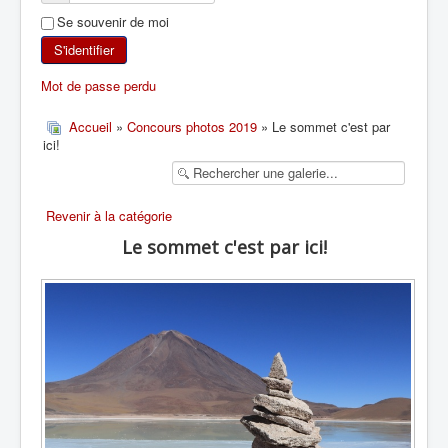
Se souvenir de moi
SKI DE RANDONNÉE
S'identifier
RANDONNÉE PÉDESTRE
Mot de passe perdu
RANDONNÉE SPORTIVE
Accueil
»
Concours photos 2019
» Le sommet c'est par
ici!
Revenir à la catégorie
Le sommet c'est par ici!