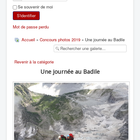
Se souvenir de moi
SKI DE RANDONNÉE
S'identifier
RANDONNÉE PÉDESTRE
Mot de passe perdu
RANDONNÉE SPORTIVE
Accueil
»
Concours photos 2019
» Une journée au Badile
Revenir à la catégorie
Une journée au Badile