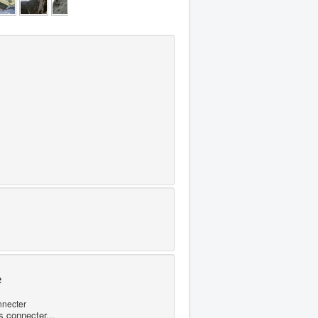
e
nnecter
s connecter...