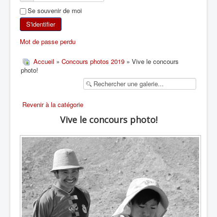
Se souvenir de moi
SKI DE RANDONNÉE
S'identifier
RANDONNÉE PÉDESTRE
Mot de passe perdu
RANDONNÉE SPORTIVE
Accueil
»
Concours photos 2019
» Vive le concours
photo!
Revenir à la catégorie
Vive le concours photo!