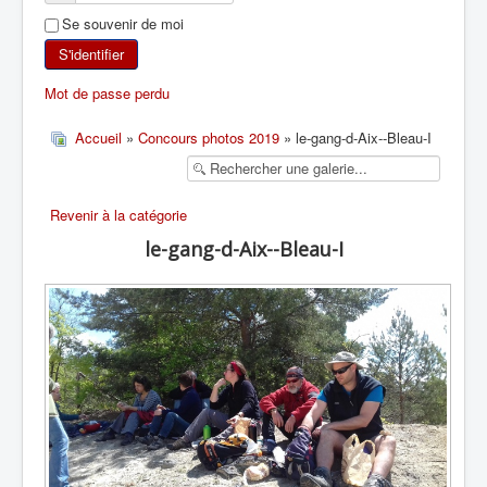
Se souvenir de moi
SKI DE RANDONNÉE
S'identifier
RANDONNÉE PÉDESTRE
Mot de passe perdu
RANDONNÉE SPORTIVE
Accueil
»
Concours photos 2019
» le-gang-d-Aix--Bleau-I
Revenir à la catégorie
le-gang-d-Aix--Bleau-I