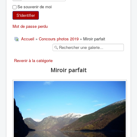
Se souvenir de moi
SKI DE RANDONNÉE
S'identifier
RANDONNÉE PÉDESTRE
Mot de passe perdu
RANDONNÉE SPORTIVE
Accueil
»
Concours photos 2019
» Miroir parfait
Revenir à la catégorie
Miroir parfait