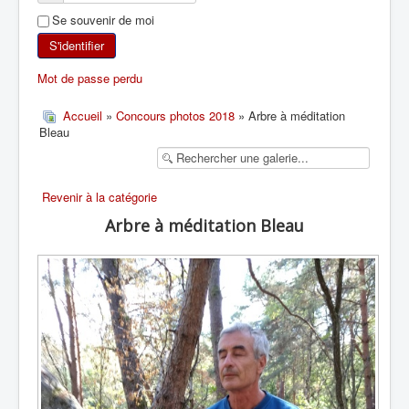
Se souvenir de moi
SKI DE RANDONNÉE
S'identifier
RANDONNÉE PÉDESTRE
Mot de passe perdu
RANDONNÉE SPORTIVE
Accueil
»
Concours photos 2018
» Arbre à méditation
Bleau
Revenir à la catégorie
Arbre à méditation Bleau