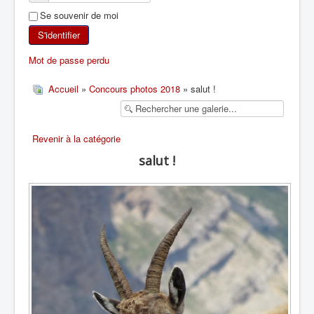
Se souvenir de moi
SKI DE RANDONNÉE
S'identifier
RANDONNÉE PÉDESTRE
Mot de passe perdu
RANDONNÉE SPORTIVE
Accueil
»
Concours photos 2018
» salut !
Revenir à la catégorie
salut !