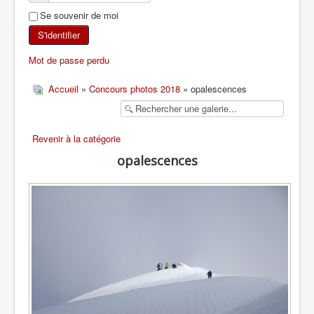
Se souvenir de moi
SKI DE RANDONNÉE
S'identifier
RANDONNÉE PÉDESTRE
Mot de passe perdu
RANDONNÉE SPORTIVE
Accueil
»
Concours photos 2018
» opalescences
Revenir à la catégorie
opalescences