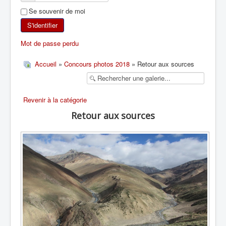
Se souvenir de moi
SKI DE RANDONNÉE
S'identifier
RANDONNÉE PÉDESTRE
Mot de passe perdu
RANDONNÉE SPORTIVE
Accueil
»
Concours photos 2018
» Retour aux sources
Revenir à la catégorie
Retour aux sources