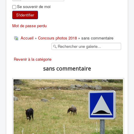
Se souvenir de moi
SKI DE RANDONNÉE
S'identifier
RANDONNÉE PÉDESTRE
Mot de passe perdu
RANDONNÉE SPORTIVE
Accueil
»
Concours photos 2018
» sans commentaire
Revenir à la catégorie
sans commentaire