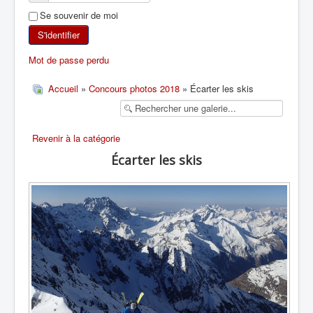
Se souvenir de moi
SKI DE RANDONNÉE
S'identifier
RANDONNÉE PÉDESTRE
Mot de passe perdu
RANDONNÉE SPORTIVE
Accueil
»
Concours photos 2018
» Écarter les skis
Revenir à la catégorie
Écarter les skis