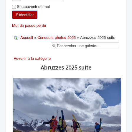
Se souvenir de moi
SKI DE RANDONNÉE
S'identifier
RANDONNÉE PÉDESTRE
Mot de passe perdu
RANDONNÉE SPORTIVE
Accueil
»
Concours photos 2025
» Abruzzes 2025 suite
Revenir à la catégorie
Abruzzes 2025 suite